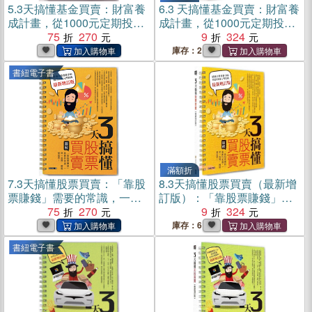
5.
3天搞懂基金買賣：財富養
6.
3 天搞懂基金買賣：財富養
成計畫，從1000元定期投資
成計畫，從1000元定期投資
開始！(電子書)
75
270
開始！（最新增訂版）
9
324
庫存：2
書紐電子書
滿額折
7.
3天搞懂股票買賣：「靠股
8.
3天搞懂股票買賣（最新增
票賺錢」需要的常識，一問
訂版）：「靠股票賺錢」需
一答間，輕鬆學起來！(電子
75
270
要的常識，一問一答間，輕
9
324
書)
鬆學起來！
庫存：6
書紐電子書