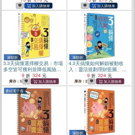
動收入來源，提早財務自
由！(電子書)
滿額折
滿額折
3.
3天搞懂選擇權交易：市場
4.
3天搞懂如何解鎖被動收
多空皆可獲利並降低風險的
入：靈活規劃理財藍圖、善
交易策略！
9
324
用投資工具，創造穩健的被
9
324
動收入來源，提早財務自
庫存：5
庫存：2
由！
書紐電子書
滿額折