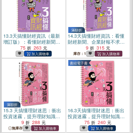
滿額折
13.
3天搞懂財經資訊（最新
14.
3天搞懂財經資訊：看懂
增訂版）：看懂財經新聞、
財經新聞、企業財報不求
企業財報不求人，找出年年
75
263
人，找出年年下蛋的金雞
9
315
下蛋的金雞母！(電子書)
母！（最新增訂版）
庫存：1
書紐電子書
滿額折
15.
3 天搞懂理財迷思：衝出
16.
3天搞懂理財迷思：衝出
投資迷霧，提升理財知識，
投資迷霧，提升理財知識，
不被產品話術灌迷湯！
9
288
不被產品話術灌迷湯！(電子
75
240
書)
無庫存