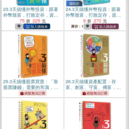
滿額折
23.
3天搞懂外幣投資：跟著
24.
3天搞懂外幣投資：跟著
外幣致富，打敗定存，資產
外幣致富，打敗定存，資產
不縮水！(電子書)
75
225
不縮水！
9
270
庫存：1
25.
3天搞懂股票買賣：「靠
26.
3天搞懂資產配置：存
股票賺錢」需要的常識，一
富、創富、守富、傳富，靈
問一答間，輕鬆學起來！
活規劃財富藍圖，投資理財
絕版無法訂購
絕版無法訂購
【最新增訂版】
一把罩！