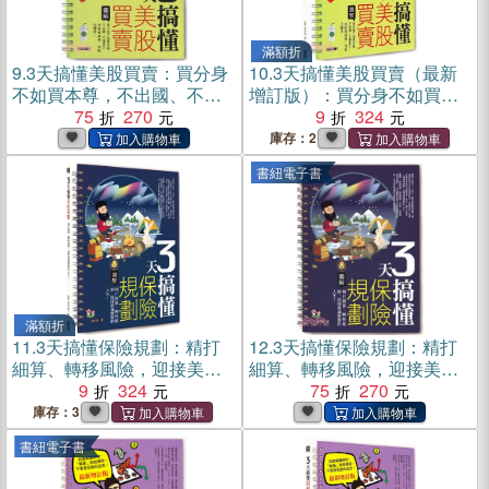
滿額折
9.
3天搞懂美股買賣：買分身
10.
3天搞懂美股買賣（最新
不如買本尊，不出國、不懂
增訂版）：買分身不如買本
英文，也能靠蘋果、特斯拉
75
270
尊，不出國、不懂英文，也
9
324
賺錢！(電子書)
能靠蘋果、特斯拉賺錢！
庫存：2
書紐電子書
滿額折
11.
3天搞懂保險規劃：精打
12.
3天搞懂保險規劃：精打
細算、轉移風險，迎接美滿
細算、轉移風險，迎接美滿
無憂的人生！
9
324
無憂的人生！(電子書)
75
270
庫存：3
書紐電子書