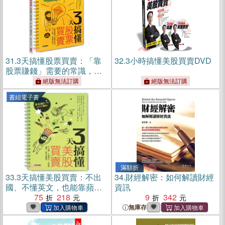
31.
3天搞懂股票買賣：「靠
32.
3小時搞懂美股買賣DVD
股票賺錢」需要的常識，一
問一答間，輕鬆學起來！
絕版無法訂購
絕版無法訂購
（最新增訂版）
書紐電子書
滿額折
33.
3天搞懂美股買賣：不出
34.
財經解密：如何解讀財經
國、不懂英文，也能靠蘋
資訊
果、星巴克賺錢(電子書)
75
218
9
342
無庫存