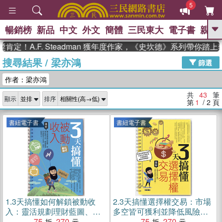
5
暢銷榜
新品
中文
外文
簡體
三民東大
電子書
親子
GO
.F. Steadman 獲年度作家，《史坎德》系列帶你踏上熱血奇
搜尋結果
/
梁亦鴻
、
熱搜：
東野圭吾
高希均教授回憶錄
篩選
、
、
、
The Odyssey
父親節
如果歷
作者：梁亦鴻
、
、
史是一群喵
暑期推薦
國際布克
、
、
獎 臺灣漫遊錄
方念華
台灣的李
共
43
筆
顯示
排序
、
、
登輝時代
數學女孩：黎曼猜想
第
1
/ 2
頁
偉大的迷走神經
書紐電子書
書紐電子書
1.
3天搞懂如何解鎖被動收
2.
3天搞懂選擇權交易：市場
入：靈活規劃理財藍圖、善
多空皆可獲利並降低風險的
用投資工具，創造穩健的被
75
270
交易策略！(電子書)
75
270