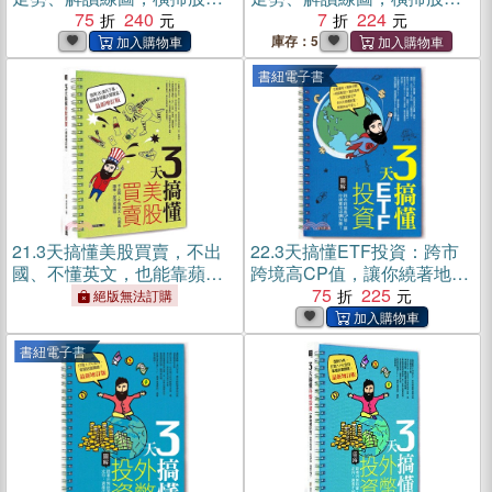
乘風破浪！(電子書)
75
240
乘風破浪！
7
224
庫存：5
書紐電子書
21.
3天搞懂美股買賣，不出
22.
3天搞懂ETF投資：跨市
國、不懂英文，也能靠蘋
跨境高CP值，讓你繞著地球
果、星巴克賺錢！
賺Ｎ圈！(電子書)
75
225
絕版無法訂購
書紐電子書