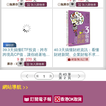
無庫存
無庫存
滿額折
39.
3天搞懂ETF投資：跨市
40.
3天搞懂財經資訊：看懂
跨境高CP值，讓你繞著地球
財經新聞、企業財報不求
轉Ｎ圈！
9
270
人，找出年年下蛋的金雞
絕版無法訂購
母！
庫存：3
共
43
筆
第
2
頁
網站導航 >>