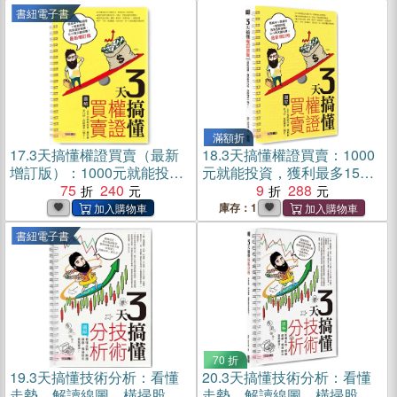
書紐電子書
滿額折
17.
3天搞懂權證買賣（最新
18.
3天搞懂權證買賣：1000
增訂版）：1000元就能投
元就能投資，獲利最多15
資，獲利最多15倍，存款簿
75
240
倍，存款簿多一個0！
9
288
多一個0！(電子書)
庫存：1
書紐電子書
70 折
19.
3天搞懂技術分析：看懂
20.
3天搞懂技術分析：看懂
走勢、解讀線圖，橫掃股市
走勢、解讀線圖，橫掃股市