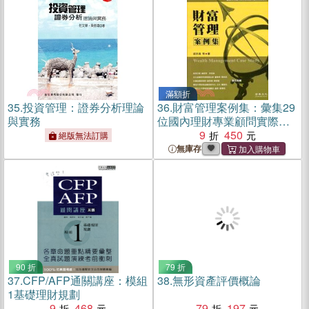
滿額折
35.
投資管理：證券分析理論
36.
財富管理案例集：彙集29
與實務
位國內理財專業顧問實際執
業案例
9
450
絕版無法訂購
無庫存
90 折
79 折
37.
CFP/AFP通關講座：模組
38.
無形資產評價概論
1基礎理財規劃
9
468
79
197