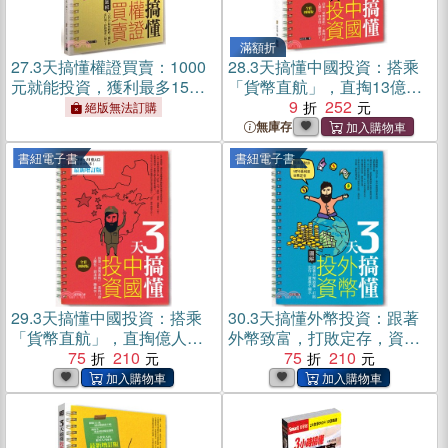
滿額折
27.
3天搞懂權證買賣：1000
28.
3天搞懂中國投資：搭乘
元就能投資，獲利最多15
「貨幣直航」，直掏13億人
倍，存款簿多一個0！
腰包，錢滾錢，賺最快！
9
252
絕版無法訂購
無庫存
書紐電子書
書紐電子書
29.
3天搞懂中國投資：搭乘
30.
3天搞懂外幣投資：跟著
「貨幣直航」，直掏億人腰
外幣致富，打敗定存，資產
包，錢滾錢，賺最快！（最
75
210
不縮水(電子書)
75
210
新增訂版）(電子書)