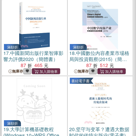
滿額折
滿額折
17.
中國新聞出版行業智庫影
18.
中國數位內容產業市場格
響力評價2020（簡體書）
局與投資觀察(2015)（簡體
87
465
書）
87
512
無庫存
無庫存
書紐電子書
滿額折
19.
大學計算機基礎教程
20.
坚守与变革？遭遇大数据
(Windows 10+WPS Office)
时代的传统出版业(電子書)