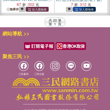
（簡體書）
87
302
7
312
無庫存
共
20
筆
第
1
頁
網站導航 >>
聚焦三民 >>
三民書局
三民出版