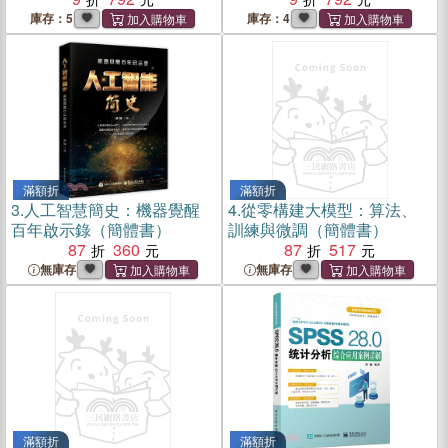
庫存：5
庫存：4
滿額折
滿額折
3.
人工智慧簡史：機器覺醒
4.
從零構建大模型：算法、
百年啟示錄（簡體書）
訓練與微調（簡體書）
87
360
87
517
無庫存
無庫存
滿額折
滿額折