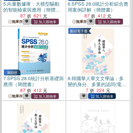
5.
向量數據庫：大模型驅動
6.
SPSS 28.0統計分析綜合應
的智能檢索與應用（簡體
用案例詳解（簡體書）
書）
87
621
87
412
無庫存
無庫存
書紐電子書
滿額折
7.
SPSS 28.0統計分析基礎與
8.
韓國華人華文文學論：多
應用（簡體書）
變的身分、多重的認同(電子
87
412
書)
7
224
無庫存