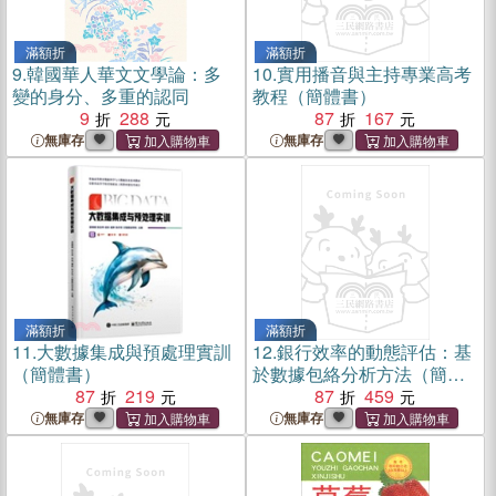
滿額折
滿額折
9.
韓國華人華文文學論：多
10.
實用播音與主持專業高考
變的身分、多重的認同
教程（簡體書）
9
288
87
167
無庫存
無庫存
滿額折
滿額折
11.
大數據集成與預處理實訓
12.
銀行效率的動態評估：基
（簡體書）
於數據包絡分析方法（簡體
87
219
書）
87
459
無庫存
無庫存