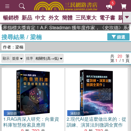
5
暢銷榜
新品
中文
外文
簡體
三民東大
電子書
親子
GO
指標大獎肯定！A.F. Steadman 獲年度作家，《史坎德》系
搜尋結果
/
梁楠
、
熱搜：
東野圭吾
高希均教授回憶錄
篩選
、
、
、
The Odyssey
父親節
如果歷
作者：梁楠
、
、
史是一群喵
暑期推薦
國際布克
、
、
獎 臺灣漫遊錄
方念華
台灣的李
共
20
筆
顯示
排序
、
、
登輝時代
數學女孩：黎曼猜想
第
1
/ 1
頁
偉大的迷走神經
滿額折
滿額折
1.
RAG再深入研究：向量資
2.
現代AI是這麼做出來的：從
料庫智慧檢索及應用
訓練、演算法到微調全實作
9
792
9
792