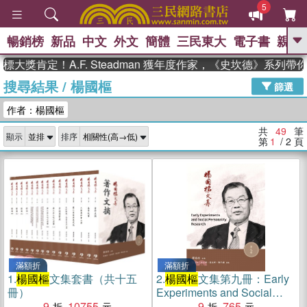
5
暢銷榜
新品
中文
外文
簡體
三民東大
電子書
親子
GO
定！A.F. Steadman 獲年度作家，《史坎德》系列帶你踏上
搜尋結果
/
楊國樞
、
熱搜：
東野圭吾
高希均教授回憶錄
篩選
、
、
、
The Odyssey
父親節
如果歷
作者：楊國樞
、
、
史是一群喵
暑期推薦
國際布克
、
、
獎 臺灣漫遊錄
方念華
台灣的李
共
49
筆
顯示
排序
、
、
登輝時代
數學女孩：黎曼猜想
第
1
/ 2
頁
偉大的迷走神經
滿額折
滿額折
1.
楊國樞
文集套書（共十五
2.
楊國樞
文集第九冊：Early
冊）
Experiments and Social
9
10755
Personality Research
9
765