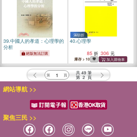
滿額折
39.
中國人的孝道：心理學的
40.
心理學
分析
85
306
絕版無法訂購
庫存 > 10
共
49
筆
第
2
頁
網站導航 >>
聚焦三民 >>