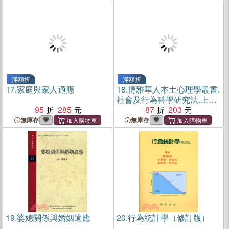
滿額折
滿額折
17.
家庭與家人適應
18.
博雅華人本土心理學叢書.
社會及行為科學研究法.上冊.
95
285
第13版（簡體書）
87
203
無庫存
無庫存
19.
婆媳關係與婚姻適應
20.
行為統計學（修訂版）