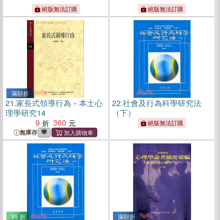
絕版無法訂購
絕版無法訂購
滿額折
21.
家長式領導行為－本土心
22.
社會及行為科學研究法
理學研究14
（下）
9
360
絕版無法訂購
無庫存
95 折
滿額折