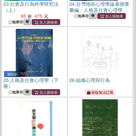
23.
社會及行為科學研究法
24.
台灣地區心理學論著摘要
（上）
彙編：人格及社會心理學
95
475
（上冊）
無庫存
無庫存
滿額折
25.
人格及社會心理學（下
26.
組織心理與行為
冊）
無庫存
絕版無法訂購