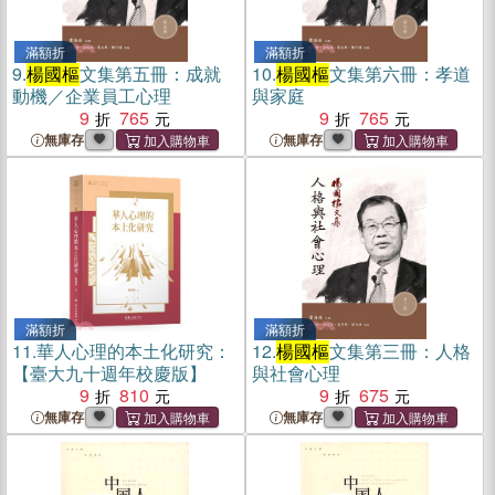
滿額折
滿額折
9.
楊國樞
文集第五冊：成就
10.
楊國樞
文集第六冊：孝道
動機／企業員工心理
與家庭
9
765
9
765
無庫存
無庫存
滿額折
滿額折
11.
華人心理的本土化研究：
12.
楊國樞
文集第三冊：人格
【臺大九十週年校慶版】
與社會心理
9
810
9
675
無庫存
無庫存