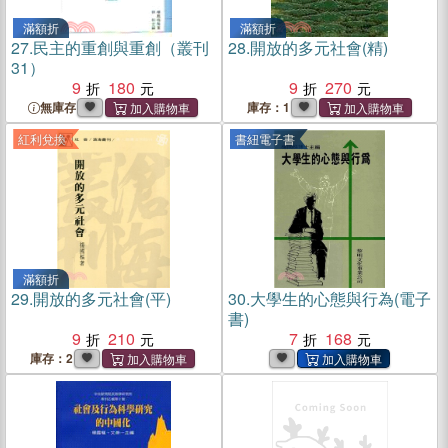
滿額折
滿額折
27.
民主的重創與重創（叢刊
28.
開放的多元社會(精)
31）
9
180
9
270
無庫存
庫存：1
紅利兌換
書紐電子書
滿額折
29.
開放的多元社會(平)
30.
大學生的心態與行為(電子
書)
9
210
7
168
庫存：2