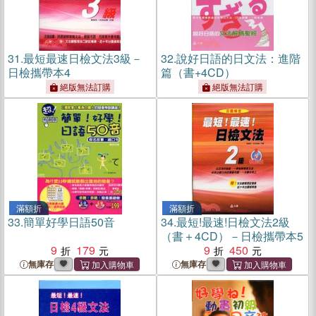
31.
最短最速日檢文法3級－
32.
說好日語的日文法：進階
日檢攜帶本4
篇（書+4CD）
絕版無法訂購
絕版無法訂購
滿額折
滿額折
33.
簡單好學日語50音
34.
最短!最速!日檢文法2級
（書＋4CD）－日檢攜帶本5
9
179
9
450
無庫存
無庫存