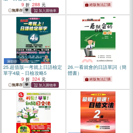
9
288
絕版無法訂購
無庫存
滿額折
25.
超值版一考就上日語檢定
26.
一看就會的日語單詞（簡
單字4級－日檢攻略5
體書）
9
324
絕版無法訂購
無庫存