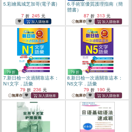
5.
彩繪風城芝加哥(電子書)
6.
手術室優質護理指南（簡
體書）
7
245
87
313
無庫存
79 折
79 折
7.
新日檢一次過關靠這本：
8.
新日檢一次過關靠這本：
N1文字．語彙
N5文字．語彙
79
236
79
190
無庫存
無庫存