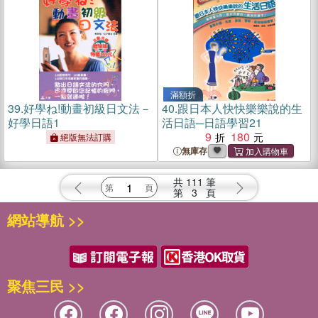
滿額折
39.
好學ね!動畫初級日文法－
40.
跟日本人快快樂樂說的生
好學日語1
活日語─日語學習21
9
180
絕版無法訂購
無庫存
共
111
筆
第
3
頁
網站導航 >>
聚焦三民 >>