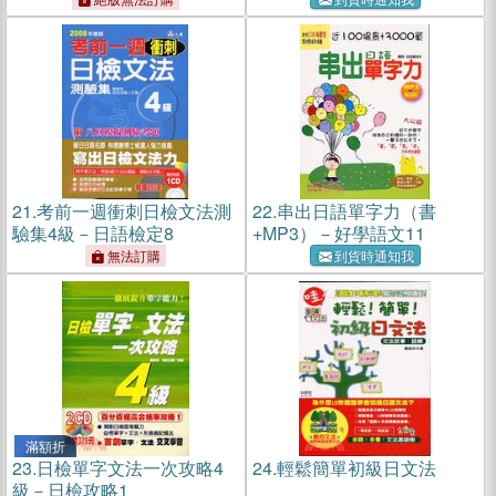
21.
考前一週衝刺日檢文法測
22.
串出日語單字力（書
驗集4級－日語檢定8
+MP3）－好學語文11
無法訂購
到貨時通知我
滿額折
23.
日檢單字文法一次攻略4
24.
輕鬆簡單初級日文法
級－日檢攻略1