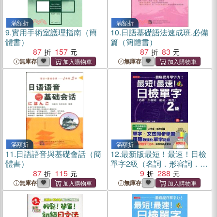
滿額折
滿額折
9.
實用手術室護理指南（簡
10.
日語基礎語法速成班.必備
體書）
篇（簡體書）
87
157
87
83
無庫存
無庫存
滿額折
滿額折
11.
日語語音與基礎會話（簡
12.
最新版最短！最速！日檢
體書）
單字2級（名詞．形容詞．副
87
115
詞．其他）
9
288
無庫存
無庫存