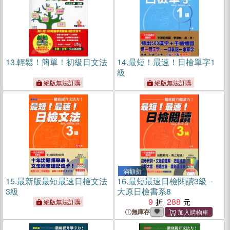
13.
輕鬆！簡單！初級日文法
14.
最短！最速！日檢單字1
級
絕版無法訂購
絕版無法訂購
滿額折
15.
最新版最短最速日檢文法
16.
最短最速日檢閱讀3級－
3級
大原日檢書系8
9
288
絕版無法訂購
無庫存