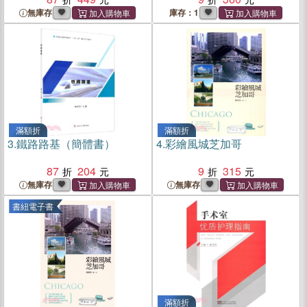
無庫存
庫存：1
滿額折
滿額折
3.
鐵路路基（簡體書）
4.
彩繪風城芝加哥
87
204
9
315
無庫存
無庫存
書紐電子書
滿額折