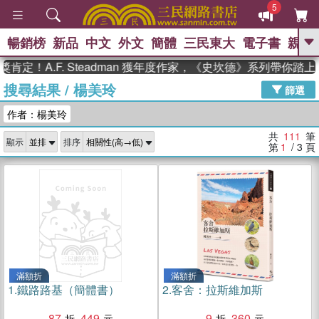
5
暢銷榜
新品
中文
外文
簡體
三民東大
電子書
親子
GO
.F. Steadman 獲年度作家，《史坎德》系列帶你踏上熱血奇
搜尋結果
/
楊美玲
、
熱搜：
東野圭吾
高希均教授回憶錄
篩選
、
、
、
The Odyssey
父親節
如果歷
作者：楊美玲
、
、
史是一群喵
暑期推薦
國際布克
、
、
獎 臺灣漫遊錄
方念華
台灣的李
共
111
筆
顯示
排序
、
、
登輝時代
數學女孩：黎曼猜想
第
1
/ 3
頁
偉大的迷走神經
滿額折
滿額折
1.
鐵路路基（簡體書）
2.
客舍：拉斯維加斯
87
449
9
360