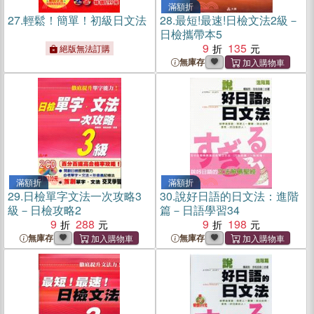
滿額折
27.
輕鬆！簡單！初級日文法
28.
最短!最速!日檢文法2級－
日檢攜帶本5
9
135
絕版無法訂購
無庫存
滿額折
滿額折
29.
日檢單字文法一次攻略3
30.
說好日語的日文法：進階
級－日檢攻略2
篇－日語學習34
9
288
9
198
無庫存
無庫存