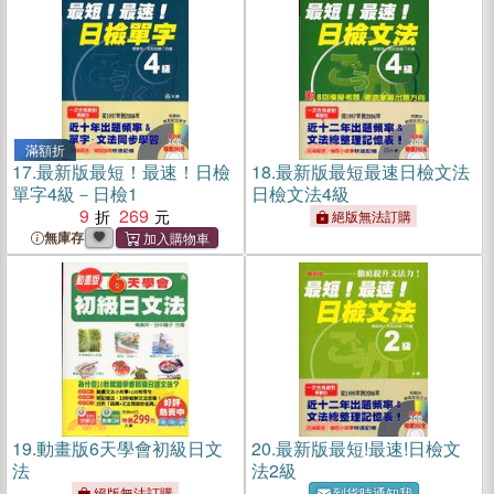
滿額折
17.
最新版最短！最速！日檢
18.
最新版最短最速日檢文法
單字4級－日檢1
日檢文法4級
9
269
絕版無法訂購
無庫存
19.
動畫版6天學會初級日文
20.
最新版最短!最速!日檢文
法
法2級
絕版無法訂購
到貨時通知我