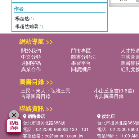
作者
楊超然
(4)
楊超然編著
(1)
網站導航 >>
關於我們
門市專區
人才招
中文分類
圖書分類法
中國圖
通關密碼
學習平台
圖書館採
異業合作
閱讀潮評
紅利兌
圖書目錄 >>
三民・東大・弘雅三民
小山丘童書(0-6歲)
古籍圖書目錄
古典圖書目錄
聯絡資訊 >>
網路書店
復北店
台北市復興北路386號
台北市復興北路386
電話：02-2500-6600轉 130、131
電話：02-2500-6600
客服信箱：
ec@sanmin.com.tw
營業時間：11:00 AM -