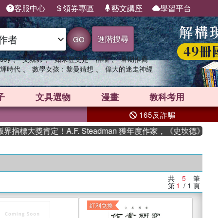
客服中心
領券專區
藝文講座
學習平台
進階搜尋
GO
、
、
、
sey
父親節
如果歷史是一群喵
暑期推薦
、
、
輝時代
數學女孩：黎曼猜想
偉大的迷走神經
子
文具選物
漫畫
教科考用
165反詐騙
標大獎肯定！A.F. Steadman 獲年度作家，《史坎德》系列
共
5
筆
第
1
/ 1
頁
紅利兌換