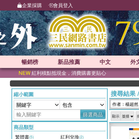
企業採購
會員登入
暢銷榜
新品
推薦
中文
外
NEW
紅利積點抵現金，消費購書更貼心
搜尋結果
縮小範圍
作者：楊超然
篩選商品
顯示
商品類型
繁體書
紅利兌換
(5)
(2)