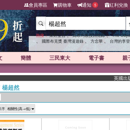
會員專區
購物車
通知
紅利兌換
5
、
、
熱搜：
東野圭吾
高希均教授回憶錄
The Odys
、
、
、
國際布克獎 臺灣漫遊錄
方念華
台灣的李登
文
簡體
三民東大
電子書
親
英國出版界指
/
楊超然
排序