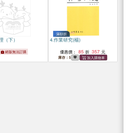
滿額折
理（下）
4.
作業研究(楊)
85
357
優惠價：
絕版無法訂購
庫存：5