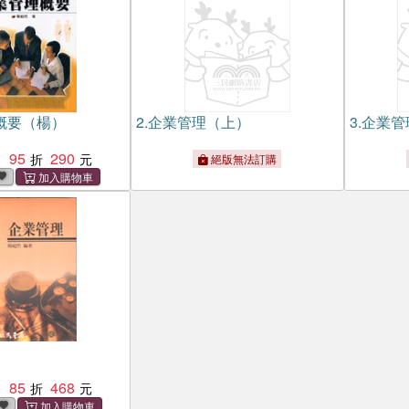
概要（楊）
2.
企業管理（上）
3.
企業管
95
290
：
絕版無法訂購
85
468
：