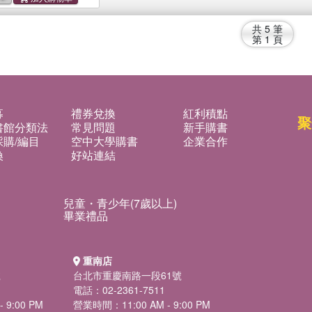
共
5
筆
第
1
頁
募
禮券兌換
紅利積點
聚
書館分類法
常見問題
新手購書
購/編目
空中大學購書
企業合作
換
好站連結
兒童・青少年(7歲以上)
畢業禮品
重南店
號
台北市重慶南路一段61號
電話：02-2361-7511
 9:00 PM
營業時間：11:00 AM - 9:00 PM