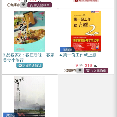
無庫存
滿額折
3.
品客家2：客庄尋味－客家
4.
第一份工作就上癮
美食小旅行
9
216
到貨時通知我
無庫存
滿額折