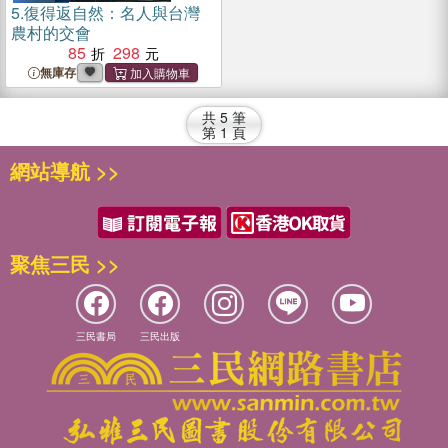
5.
復得返自然：名人與台灣
農村的交會
85
298
無庫存
共
5
筆
第
1
頁
網站導航 >>
聚焦三民 >>
三民書局
三民出版