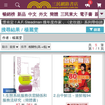
5
暢銷榜
新品
中文
外文
簡體
三民東大
電子書
親子
GO
肯定！A.F. Steadman 獲年度作家，《史坎德》系列帶你踏
搜尋結果
/
楊麗雯
、
熱搜：
東野圭吾
高希均教授回憶錄
篩選
、
、
、
The Odyssey
父親節
如果歷
作者：楊麗雯
、
、
史是一群喵
暑期推薦
國際布克
、
、
獎 臺灣漫遊錄
方念華
台灣的李
共
5
筆
顯示
排序
、
、
登輝時代
數學女孩：黎曼猜想
第
1
/ 1
頁
偉大的迷走神經
滿額折
1.
生態系統服務供需關係和
2.
台中鮮活－搶鮮報94
服務流研究（簡體書）
87
251
絕版無法訂購