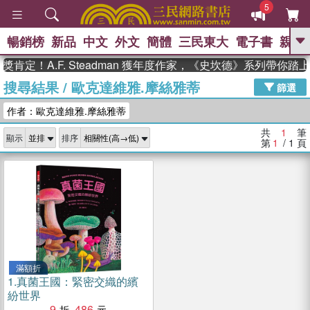
5
暢銷榜
新品
中文
外文
簡體
三民東大
電子書
親子
GO
肯定！A.F. Steadman 獲年度作家，《史坎德》系列帶你踏
搜尋結果
/
歐克達維雅.摩絲雅蒂
、
、
熱搜：
東野圭吾
The Odyssey
篩選
、
、
父親節
如果歷史是一群喵
暑期
作者：歐克達維雅.摩絲雅蒂
、
、
推薦
國際布克獎 臺灣漫遊錄
方
、
、
念華
台灣的李登輝時代
數學女
共
1
筆
顯示
排序
、
孩：黎曼猜想
偉大的迷走神經
第
1
/ 1
頁
滿額折
1.
真菌王國：緊密交織的繽
紛世界
9
486