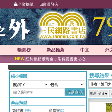
企業採購
會員登入
暢銷榜
新品
推薦
中文
外
NEW
紅利積點抵現金，消費購書更貼心
搜尋結果
縮小範圍
作者：池田大
篩選商品
顯示
商品類型
繁體書
簡體書
(189)
(25)