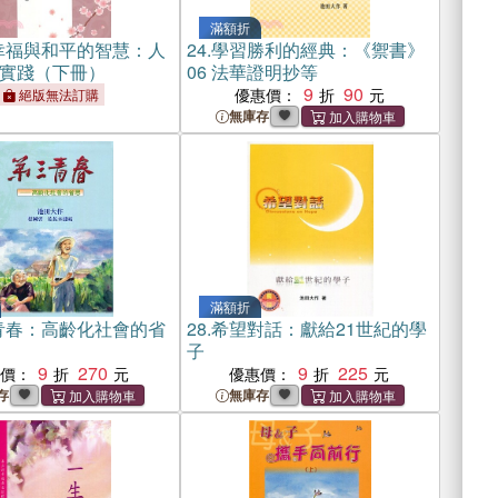
滿額折
幸福與和平的智慧：人
24.
學習勝利的經典：《禦書》
實踐（下冊）
06 法華證明抄等
9
90
優惠價：
絕版無法訂購
無庫存
滿額折
青春：高齡化社會的省
28.
希望對話：獻給21世紀的學
子
9
270
9
225
惠價：
優惠價：
存
無庫存