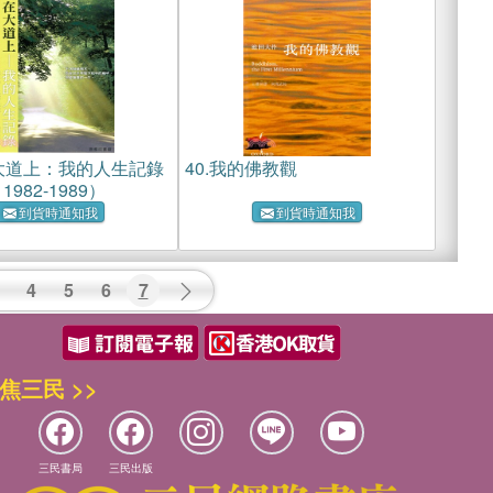
大道上：我的人生記錄
40.
我的佛教觀
982-1989）
到貨時通知我
到貨時通知我
4
5
6
7
焦三民 >>
三民書局
三民出版