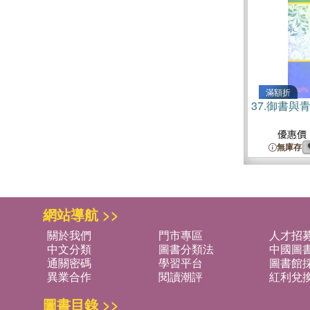
滿額折
37.
御書與
優惠價
無庫存
網站導航 >>
關於我們
門市專區
人才招
中文分類
圖書分類法
中國圖
通關密碼
學習平台
圖書館採
異業合作
閱讀潮評
紅利兌
圖書目錄 >>