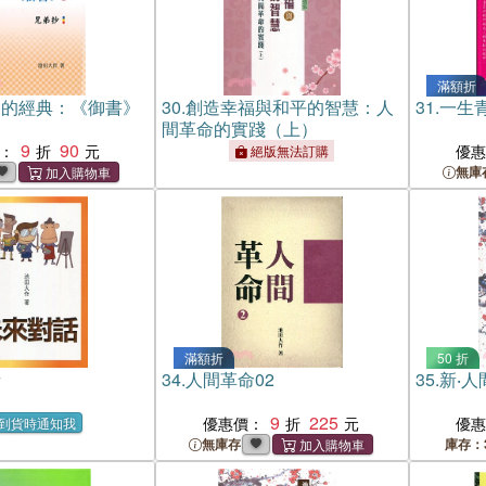
滿額折
利的經典：《御書》
30.
創造幸福與和平的智慧：人
31.
一生青
間革命的實踐（上）
9
90
：
優
絕版無法訂購
無庫
滿額折
50 折
話
34.
人間革命02
35.
新‧人
9
225
優惠價：
優
到貨時通知我
無庫存
庫存：