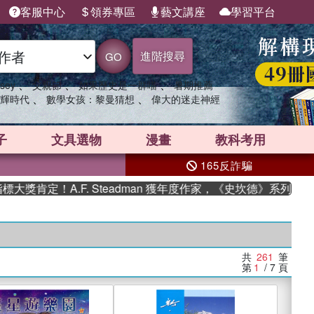
客服中心
領券專區
藝文講座
學習平台
進階搜尋
GO
、
、
、
sey
父親節
如果歷史是一群喵
暑期推薦
、
、
輝時代
數學女孩：黎曼猜想
偉大的迷走神經
子
文具選物
漫畫
教科考用
165反詐騙
！A.F. Steadman 獲年度作家，《史坎德》系列帶你踏上熱
共
261
筆
第
1
/ 7
頁