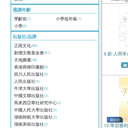
適讀年齡
學齡前
小學低年級
(1)
(1)
小學
(2)
出版社/品牌
正因文化
(88)
創價文教基金會
(87)
9.
新‧人間革
天地圖書
(36)
香港商務印書館
(9)
四川人民出版社
(6)
人民出版社
(5)
牛津大學出版社
(5)
中國文聯出版社
(3)
馬來西亞華社研究中心
(3)
中國人民大學出版社
(2)
湖南師範大學出版社
(2)
滿額折
湖南美術出版社
(2)
13.
學習勝