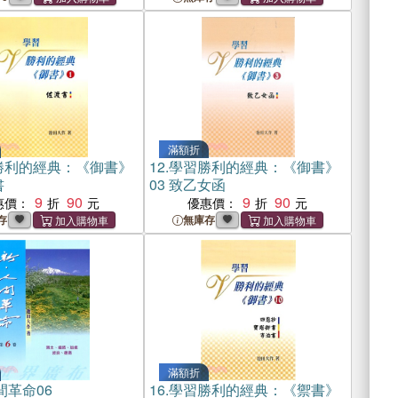
滿額折
勝利的經典：《御書》
12.
學習勝利的經典：《御書》
書
03 致乙女函
9
90
9
90
惠價：
優惠價：
存
無庫存
滿額折
間革命06
16.
學習勝利的經典：《禦書》