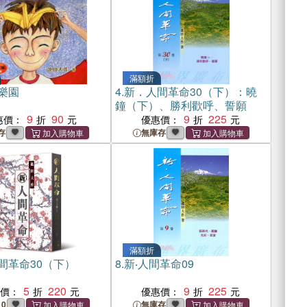
滿額折
樂園
4.
新．人間革命30（下）：曉
鐘（下）、勝利歡呼、誓願
9
90
9
225
惠價：
優惠價：
存
無庫存
滿額折
間革命30（下）
8.
新‧人間革命09
5
220
9
225
惠價：
優惠價：
10
無庫存