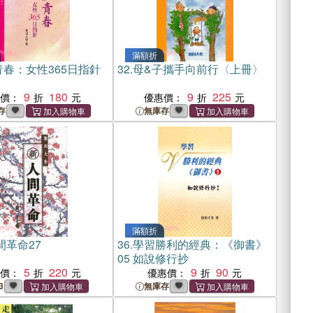
滿額折
春：女性365日指針
32.
母&子攜手向前行〈上冊〉
9
180
9
225
惠價：
優惠價：
存
無庫存
滿額折
間革命27
36.
學習勝利的經典：《御書》
05 如說修行抄
5
220
9
90
惠價：
優惠價：
3
無庫存