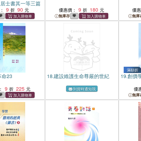
日女居士書其一等三篇
9
90
9
180
：
優惠價：
優
無庫存
無庫
滿額折
革命23
18.
建設維護生命尊嚴的世紀
19.
創價
9
225
：
優
到貨時通知我
無庫