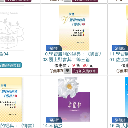
滿額折
滿額折
命04
10.
學習勝利的經典：《御書》
11.
學習
08 覆上野書其二等三篇
01 佐渡
9
90
優惠價：
優
到貨時通知我
無庫存
無庫
滿額折
滿額折
利的經典：《御書》
14.
幸福抄
15.
新‧人