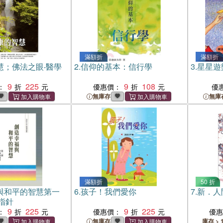
滿額折
滿額折
慧；佛法之眼‧醫學
2.
信仰的基本：信行學
3.
星星遊
9
225
9
108
：
優惠價：
優
無庫存
無庫
滿額折
50 折
與和平的智慧第一
6.
孩子！我們愛你
7.
新．人
指針
9
225
9
225
：
優惠價：
優
無庫存
庫存 > 