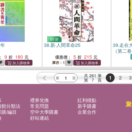
50 折
青年
38.
新‧人間革命25
39.
走在
（第二卷 1
9
180
5
215
：
優惠價：
庫存：1
共
261
筆
1
2
3
第
7
頁
募
禮券兌換
紅利積點
聚
書館分類法
常見問題
新手購書
購/編目
空中大學購書
企業合作
換
好站連結