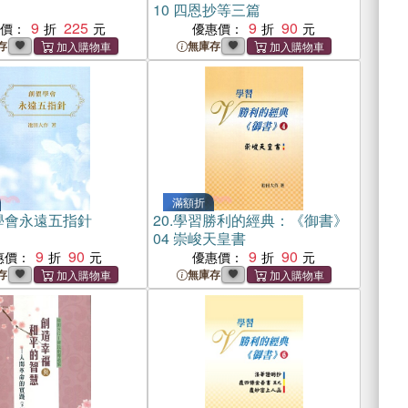
10 四恩抄等三篇
9
225
9
90
惠價：
優惠價：
存
無庫存
滿額折
學會永遠五指針
20.
學習勝利的經典：《御書》
04 崇峻天皇書
9
90
9
90
惠價：
優惠價：
存
無庫存