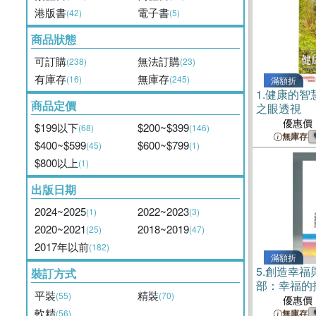
港版書
電子書
(42)
(5)
商品狀態
可訂購
無法訂購
(238)
(23)
有庫存
無庫存
(16)
(245)
滿額折
1.
健康的智
商品定價
之眼透視
優惠價
$199以下
$200~$399
(68)
(146)
無庫存
$400~$599
$600~$799
(45)
(1)
$800以上
(1)
出版日期
2024~2025
2022~2023
(1)
(3)
2020~2021
2018~2019
(25)
(47)
2017年以前
(182)
滿額折
5.
創造幸福
裝訂方式
部：幸福的
平裝
精裝
(55)
(70)
優惠價
軟精
(56)
無庫存