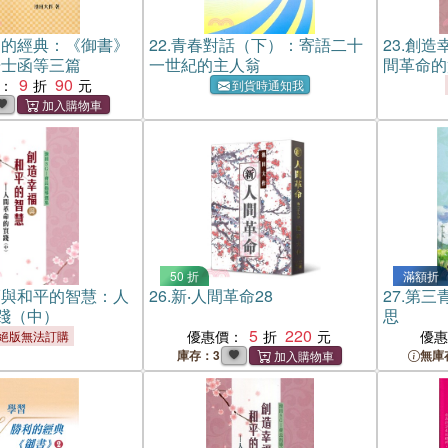
利的經典：《御書》
22.
青春對話（下）：寄語二十
23.
創造
居士函等三篇
一世紀的主人翁
間革命的
9
90
：
到貨時通知我
50 折
滿額折
福與和平的智慧：人
26.
新‧人間革命28
27.
第三
踐（中）
思
5
220
優惠價：
優
絕版無法訂購
庫存：3
無庫