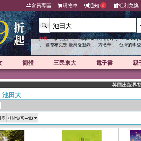
會員專區
購物車
通知
紅利兌換
5
、
、
熱搜：
東野圭吾
高希均教授回憶錄
The Odys
、
、
、
國際布克獎 臺灣漫遊錄
方念華
台灣的李登
文
簡體
三民東大
電子書
親
英國出版界指標大獎肯定
/
池田大
排序