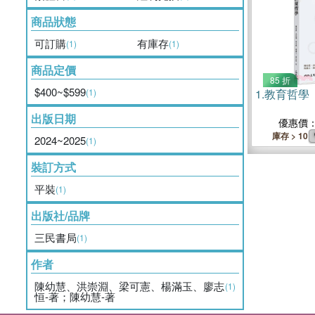
商品狀態
可訂購
有庫存
(1)
(1)
商品定價
85 折
$400~$599
(1)
1.
教育哲學
出版日期
優惠價
庫存 > 10
2024~2025
(1)
裝訂方式
平裝
(1)
出版社/品牌
三民書局
(1)
作者
陳幼慧、洪崇淵、梁可憲、楊滿玉、廖志
(1)
恒-著；陳幼慧-著