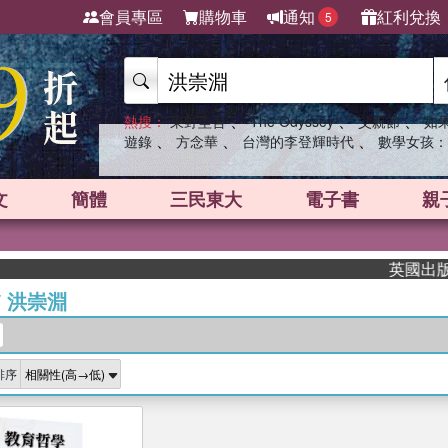
會員專區
購物車
通知
紅利兌換
5
、
、
、
熱搜：
東野圭吾
The Odyssey
父親節
如
、
、
、
遊錄
方念華
台灣的李登輝時代
數學女孩：
文
簡體
三民東大
電子書
親
英國出版界指
/
洪崇淵
排序