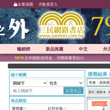
企業採購
會員登入
暢銷榜
新品
推薦
中文
外
NEW
紅利積點抵現金，消費購書更貼心
搜尋結果
縮小範圍
作者：洪崇淵
篩選商品
顯示
商品類型
紅利兌換
繁體書
紅利兌換
(1)
(1)