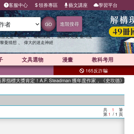
客服中心
領券專區
藝文講座
學習平台
進階搜尋
GO
、
、
果歷史是一群喵
暑期推薦
國際布克獎 臺灣漫
、
黎曼猜想
偉大的迷走神經
子
文具選物
漫畫
教科考用
165反詐騙
標大獎肯定！A.F. Steadman 獲年度作家，《史坎德》系列
共
1
筆
第
1
/ 1
頁