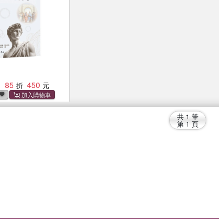
85
450
：
共
1
筆
第
1
頁