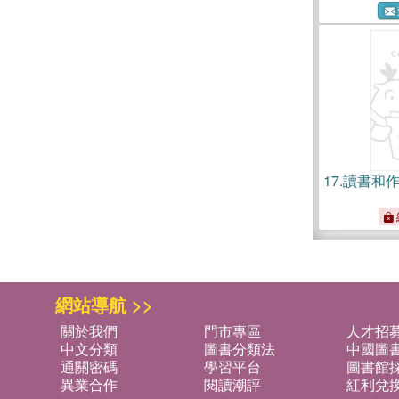
17.
讀書和
網站導航 >>
關於我們
門市專區
人才招
中文分類
圖書分類法
中國圖
通關密碼
學習平台
圖書館採
異業合作
閱讀潮評
紅利兌