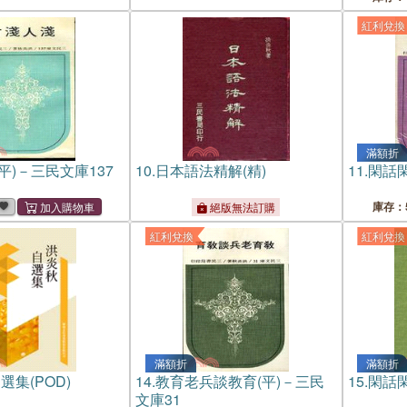
紅利兌換
滿額折
平)－三民文庫137
10.
日本語法精解(精)
11.
閑話閑
庫存：
絕版無法訂購
紅利兌換
紅利兌換
滿額折
滿額折
選集(POD)
14.
教育老兵談教育(平)－三民
15.
閑話閑
文庫31