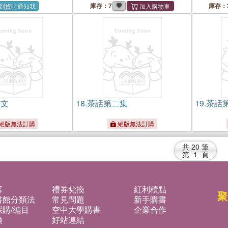
庫存：7
庫存：
到貨時通知我
作文
18.
茶話第二集
19.
茶話
絕版無法訂購
絕版無法訂購
共
20
筆
第
1
頁
募
禮券兌換
紅利積點
聚
書館分類法
常見問題
新手購書
購/編目
空中大學購書
企業合作
換
好站連結