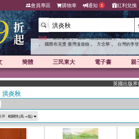
會員專區
購物車
通知
紅利兌換
5
、
、
熱搜：
東野圭吾
高希均教授回憶錄
The Odys
、
、
、
國際布克獎 臺灣漫遊錄
方念華
台灣的李登
文
簡體
三民東大
電子書
親
英國出版界指標大獎
/
洪炎秋
排序