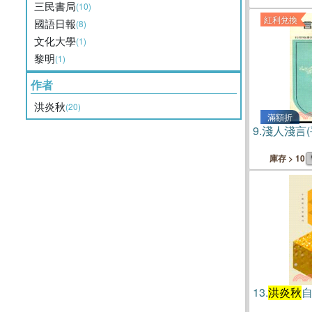
三民書局
(10)
紅利兌換
國語日報
(8)
文化大學
(1)
黎明
(1)
作者
洪炎秋
(20)
滿額折
9.
淺人淺言(
庫存 > 10
13.
洪炎秋
自