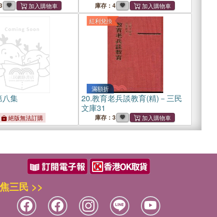
3
庫存：4
紅利兌換
滿額折
第八集
20.
教育老兵談教育(精)－三民
文庫31
庫存：3
絕版無法訂購
焦三民 >>