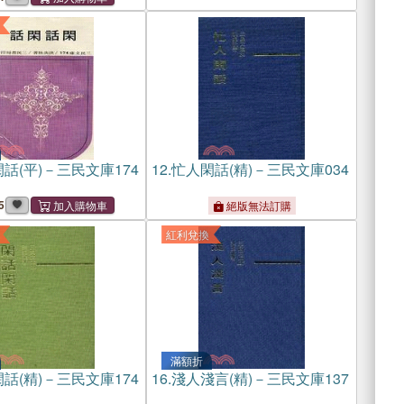
話(平)－三民文庫174
12.
忙人閑話(精)－三民文庫034
5
絕版無法訂購
紅利兌換
滿額折
話(精)－三民文庫174
16.
淺人淺言(精)－三民文庫137