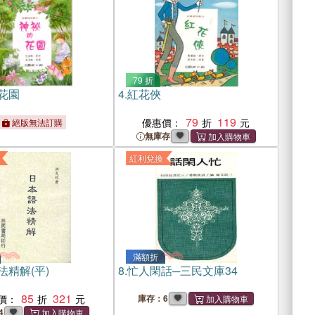
79 折
花園
4.
紅花俠
79
119
優惠價：
絕版無法訂購
無庫存
紅利兌換
滿額折
法精解(平)
8.
忙人閑話─三民文庫34
85
321
價：
庫存：6
4