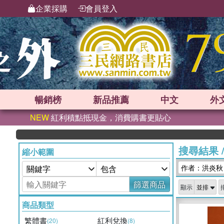
企業採購
會員登入
暢銷榜
新品
推薦
中文
外
NEW
紅利積點抵現金，消費購書更貼心
搜尋結果
縮小範圍
作者：洪炎秋
篩選商品
顯示
商品類型
繁體書
紅利兌換
(20)
(8)