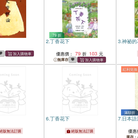
79 折
2.
丁香花下
3.
神祕的
79
103
優惠價：
無庫存
紅利兌換
滿額折
6.
丁香花下
7.
日本語
優惠
絕版無法訂購
絕版無法訂購
庫存：