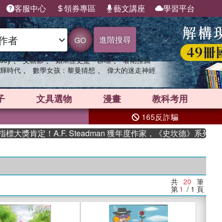
客服中心
領券專區
藝文講座
學習平台
進階搜尋
GO
、
、
、
sey
父親節
如果歷史是一群喵
暑期推薦
、
、
輝時代
數學女孩：黎曼猜想
偉大的迷走神經
子
文具選物
漫畫
教科考用
165反詐騙
肯定！A.F. Steadman 獲年度作家，《史坎德》系列帶你踏
共
20
筆
第
1
/ 1
頁