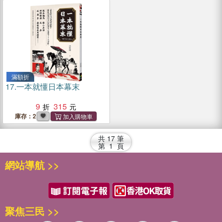
滿額折
17.
一本就懂日本幕末
9
315
庫存：2
共
17
筆
第
1
頁
網站導航 >>
聚焦三民 >>