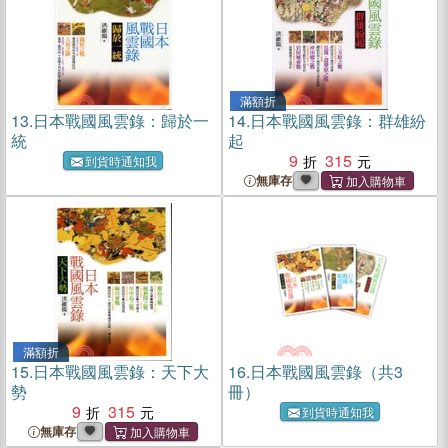
滿額折
13.
日本戰國風雲錄：歸於一
14.
日本戰國風雲錄：群雄紛
統
起
9
315
到貨時通知我
無庫存
滿額折
15.
日本戰國風雲錄：天下大
16.
日本戰國風雲錄（共3
勢
冊）
9
315
到貨時通知我
無庫存