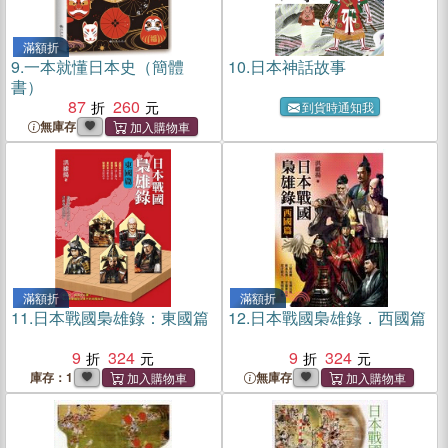
滿額折
9.
一本就懂日本史（簡體
10.
日本神話故事
書）
87
260
到貨時通知我
無庫存
滿額折
滿額折
11.
日本戰國梟雄錄：東國篇
12.
日本戰國梟雄錄．西國篇
9
324
9
324
庫存：1
無庫存