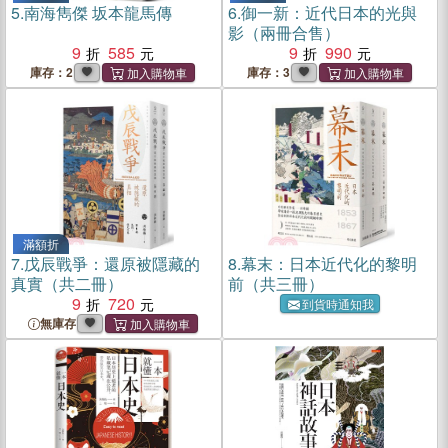
5.
南海雋傑 坂本龍馬傳
6.
御一新：近代日本的光與
影（兩冊合售）
9
585
9
990
庫存：2
庫存：3
滿額折
7.
戊辰戰爭：還原被隱藏的
8.
幕末：日本近代化的黎明
真實（共二冊）
前（共三冊）
9
720
到貨時通知我
無庫存