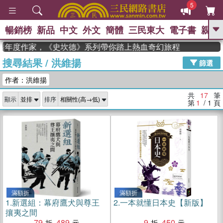
5
暢銷榜
新品
中文
外文
簡體
三民東大
電子書
親子
GO
n 獲年度作家，《史坎德》系列帶你踏上熱血奇幻旅程
搜尋結果
/
洪維揚
、
熱搜：
東野圭吾
高希均教授回憶錄
篩選
、
、
、
The Odyssey
父親節
如果歷
作者：洪維揚
、
、
史是一群喵
暑期推薦
國際布克
、
、
獎 臺灣漫遊錄
方念華
台灣的李
共
17
筆
顯示
排序
、
、
登輝時代
數學女孩：黎曼猜想
第
1
/ 1
頁
偉大的迷走神經
滿額折
滿額折
1.
新選組：幕府鷹犬與尊王
2.
一本就懂日本史【新版】
攘夷之間
79
489
9
450