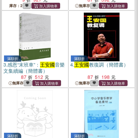
庫存：2
無庫存
滿額折
滿額折
3.
感恩“末班車”：
王安國
音樂
4.
王安國
教復調（簡體書）
文集續編（簡體書）
87
512
87
198
無庫存
無庫存
滿額折
滿額折