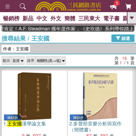
5
暢銷榜
新品
中文
外文
簡體
三民東大
電子書
親子
GO
！A.F. Steadman 獲年度作家，《史坎德》系列帶你踏上熱
搜尋結果
/
王安國
、
熱搜：
東野圭吾
高希均教授回憶錄
篩選
、
、
、
The Odyssey
父親節
花開錦
作者：王安國
、
、
、
繡
暑期推薦
方念華
台灣的
、
李登輝時代
數學女孩：黎曼猜想
共
16
筆
顯示
排序
、
、
偉大的迷走神經
如果歷史是一
第
1
/ 1
頁
、
群喵
臺灣漫遊錄
滿額折
滿額折
1.
王安國
漢學論文集
2.
多聲部音樂分析與寫作
（簡體書）
9
927
87
392