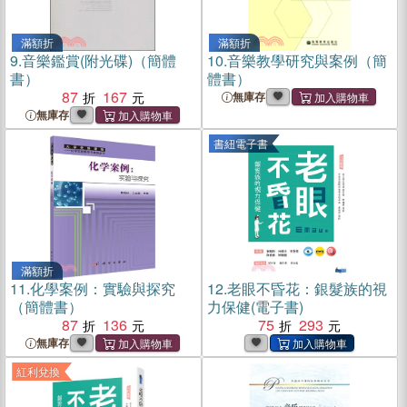
滿額折
滿額折
9.
音樂鑑賞(附光碟)（簡體
10.
音樂教學研究與案例（簡
書）
體書）
87
167
無庫存
無庫存
書紐電子書
滿額折
11.
化學案例：實驗與探究
12.
老眼不昏花：銀髮族的視
（簡體書）
力保健(電子書)
87
136
75
293
無庫存
紅利兌換