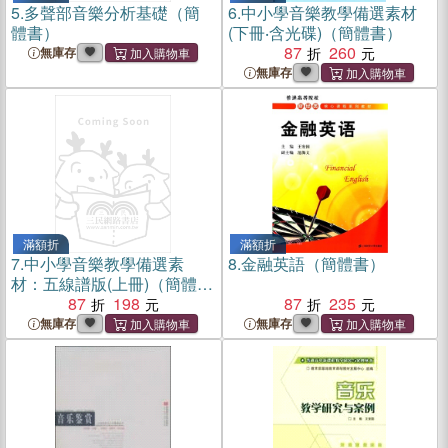
5.
多聲部音樂分析基礎（簡
6.
中小學音樂教學備選素材
體書）
(下冊‧含光碟)（簡體書）
87
260
無庫存
無庫存
滿額折
滿額折
7.
中小學音樂教學備選素
8.
金融英語（簡體書）
材：五線譜版(上冊)（簡體
書）
87
198
87
235
無庫存
無庫存