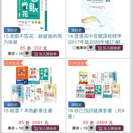
滿額折
滿額折
13.
老眼不昏花：銀髮族的視
14.
普通高中音樂課程標準
力保健
(2017年版2020年修訂)解讀
85
332
（簡體書）
無庫存
庫存 > 10
紅利兌換
紅利兌換
滿額折
滿額折
15.
精選７本熟齡養生書
16.
自己找回健康套書（共9
冊）
85
2091
85
2499
庫存 > 10
庫存 > 10