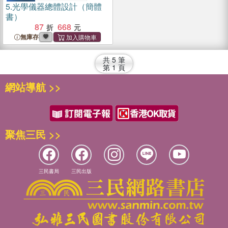
5.
光學儀器總體設計（簡體
書）
87
668
無庫存
共
5
筆
第
1
頁
網站導航 >>
聚焦三民 >>
三民書局
三民出版