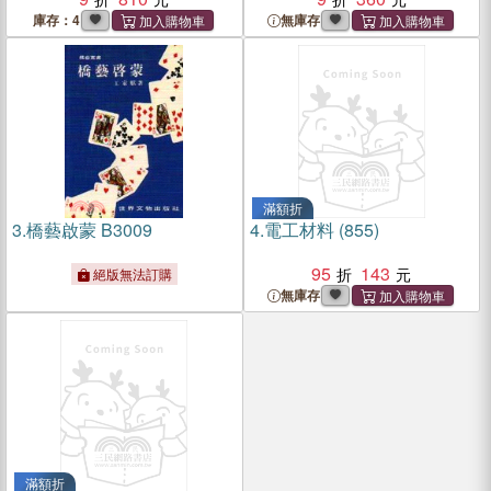
庫存：4
無庫存
滿額折
3.
橋藝啟蒙 B3009
4.
電工材料 (855)
95
143
絕版無法訂購
無庫存
滿額折