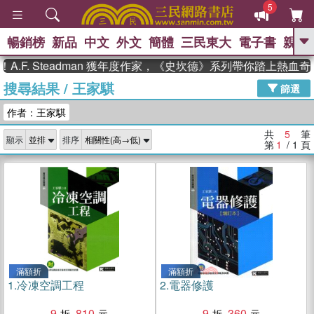
5
暢銷榜
新品
中文
外文
簡體
三民東大
電子書
親子
GO
.F. Steadman 獲年度作家，《史坎德》系列帶你踏上熱血奇
搜尋結果
/
王家騏
、
、
熱搜：
東野圭吾
The Odyssey
篩選
、
、
父親節
如果歷史是一群喵
暑期
作者：王家騏
、
、
推薦
國際布克獎 臺灣漫遊錄
方
、
、
念華
台灣的李登輝時代
數學女
共
5
筆
顯示
排序
、
孩：黎曼猜想
偉大的迷走神經
第
1
/ 1
頁
滿額折
滿額折
1.
冷凍空調工程
2.
電器修護
9
810
9
360