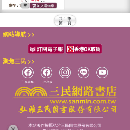
庫存：1
共
1
筆
第
1
頁
網站導航 >>
聚焦三民 >>
三民書局
三民出版
本站著作權屬弘雅三民圖書股份有限公司