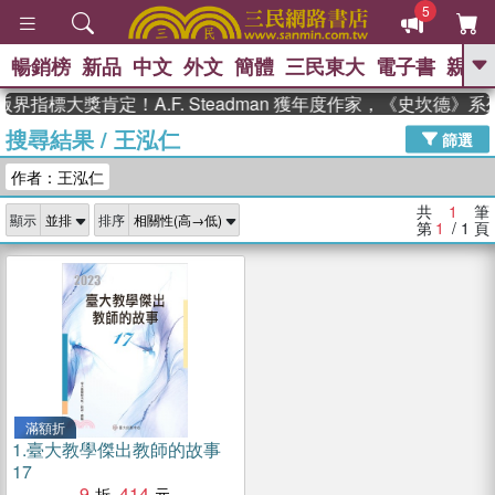
5
暢銷榜
新品
中文
外文
簡體
三民東大
電子書
親子
GO
界指標大獎肯定！A.F. Steadman 獲年度作家，《史坎德》
搜尋結果
/
王泓仁
、
熱搜：
東野圭吾
高希均教授回憶錄
篩選
、
、
、
The Odyssey
父親節
如果歷
作者：王泓仁
、
、
史是一群喵
暑期推薦
國際布克
、
、
獎 臺灣漫遊錄
方念華
台灣的李
共
1
筆
顯示
排序
、
、
登輝時代
數學女孩：黎曼猜想
第
1
/ 1
頁
偉大的迷走神經
滿額折
1.
臺大教學傑出教師的故事
17
9
414