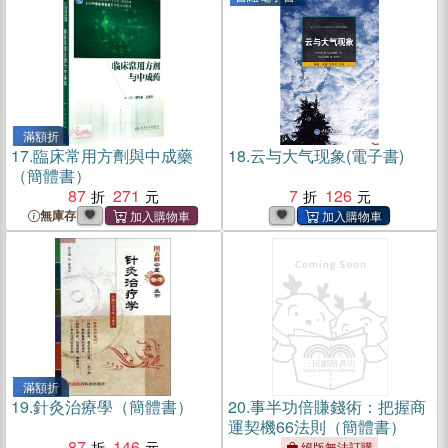
滿額折
17.
臨床常用方劑與中成藥
18.
云与大气现象(電子書)
（簡體書）
87
271
7
126
無庫存
滿額折
19.
針灸治療學（簡體書）
20.
事半功倍賺錢術：把握商
運契機66法則（簡體書）
87
146
絕版無法訂購