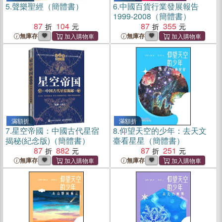
5.
聲樂聖經（簡體書）
6.
中國百貨行業發展報告
1999-2008（簡體書）
87
104
87
355
無庫存
無庫存
滿額折
滿額折
7.
星空帝國：中國古代星宿
8.
仰望天空的少年：去天文
揭秘(紀念版)（簡體書）
臺看星星（簡體書）
87
882
87
251
無庫存
無庫存