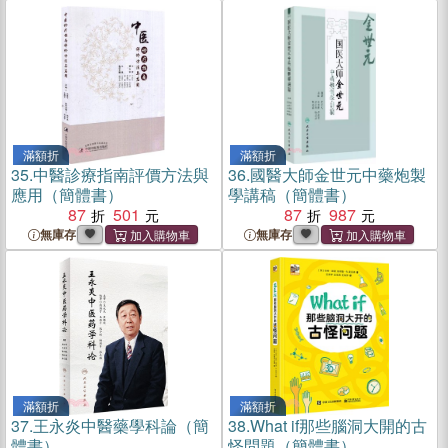
滿額折
滿額折
35.
中醫診療指南評價方法與
36.
國醫大師金世元中藥炮製
應用（簡體書）
學講稿（簡體書）
87
501
87
987
無庫存
無庫存
滿額折
滿額折
37.
王永炎中醫藥學科論（簡
38.
What if那些腦洞大開的古
體書）
怪問題（簡體書）