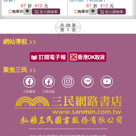
87
412
87
412
無庫存
無庫存
共
38
筆
第
1
頁
網站導航 >>
聚焦三民 >>
三民書局
三民出版