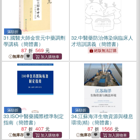
滿額折
31.
國醫大師金世元中藥調劑
32.
中醫藥防治傳染病臨床人
學講稿（簡體書）
才培訓講義（簡體書）
87
569
絕版無法訂購
無庫存
滿額折
滿額折
33.
ISO中醫藥國際標準制定
34.
江蘇海洋生物資源與棲息
指南（簡體書）
環境(精)（簡體書）
87
407
87
1566
無庫存
無庫存