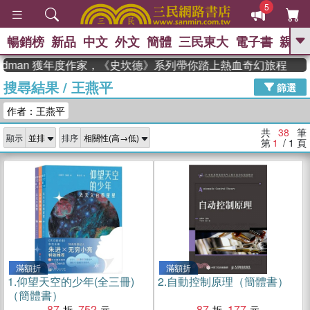
5
暢銷榜
新品
中文
外文
簡體
三民東大
電子書
親子
GO
man 獲年度作家，《史坎德》系列帶你踏上熱血奇幻旅程
搜尋結果
/
王燕平
、
熱搜：
東野圭吾
高希均教授回憶錄
篩選
、
、
、
The Odyssey
父親節
如果歷
作者：王燕平
、
、
史是一群喵
暑期推薦
國際布克
、
、
獎 臺灣漫遊錄
方念華
台灣的李
共
38
筆
顯示
排序
、
、
登輝時代
數學女孩：黎曼猜想
第
1
/ 1
頁
偉大的迷走神經
滿額折
滿額折
1.
仰望天空的少年(全三冊)
2.
自動控制原理（簡體書）
（簡體書）
87
752
87
177