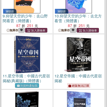
滿額折
滿額折
9.
仰望天空的少年：去山野
10.
仰望天空的少年：去北方
間看雲（簡體書）
看雪（簡體書）
87
251
87
251
無庫存
無庫存
11.
星空帝國：中國古代星宿
12.
星空帝國：中國古代星宿
揭秘(典藏版)（簡體書）
揭祕
到貨時通知我
絕版無法訂購