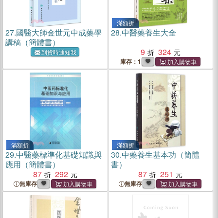
滿額折
27.
國醫大師金世元中成藥學
28.
中醫藥養生大全
講稿（簡體書）
9
324
到貨時通知我
庫存：1
滿額折
滿額折
29.
中醫藥標準化基礎知識與
30.
中藥養生基本功（簡體
應用（簡體書）
書）
87
292
87
251
無庫存
無庫存