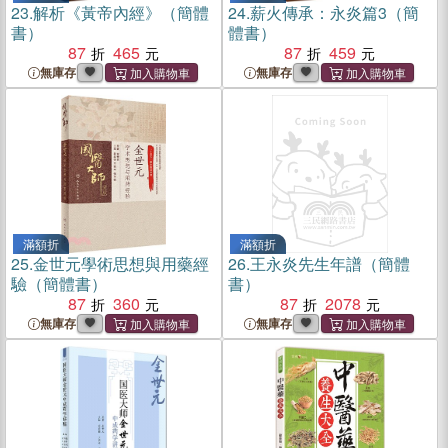
23.
解析《黃帝內經》（簡體
24.
薪火傳承：永炎篇3（簡
書）
體書）
87
465
87
459
無庫存
無庫存
滿額折
滿額折
25.
金世元學術思想與用藥經
26.
王永炎先生年譜（簡體
驗（簡體書）
書）
87
360
87
2078
無庫存
無庫存