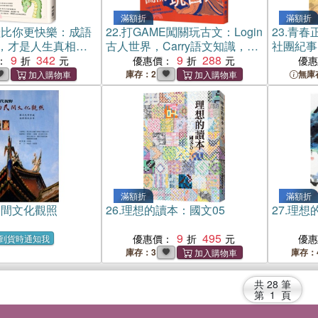
滿額折
滿額折
蛙比你更快樂：成語
22.
打GAME闖關玩古文：Login
23.
青春
，才是人生真相與
古人世界，Carry語文知識，以
社團紀事
9
342
遊戲模式解鎖學習新成就！
9
288
：
優惠價：
優
庫存：2
無庫
滿額折
滿額折
民間文化觀照
26.
理想的讀本：國文05
27.
理想
9
495
優惠價：
優
到貨時通知我
庫存：3
庫存：
共
28
筆
第
1
頁