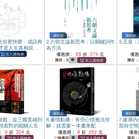
滿額折
滿額折
比你更快樂：成語典
2.
六朝文論新思考：以關鍵詞作
3.
五衰：
才是人生真相與智
為方法
85
374
優惠價：
優
庫存：3
庫存：
滿額折
滿額折
遊戲：從三國英雄到
6.
書情點播：有些心情無法排
7.
建康內
得面對的闖關人生
解，就需要一本書來配
寫與空間
9
324
9
252
：
優惠價：
優惠
無庫存
庫存：