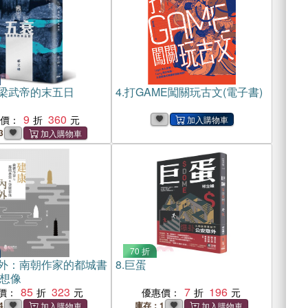
梁武帝的末五日
4.
打GAME闖關玩古文(電子書)
9
360
惠價：
3
70 折
外：南朝作家的都城書
8.
巨蛋
想像
85
323
7
196
價：
優惠價：
4
庫存：1