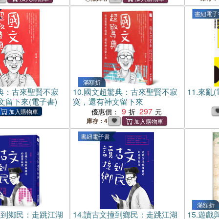
書紐電子
滿額折
典：古來聖賢不寂
10.
國文超驚典：古來聖賢不寂
11.
來亂(
文留下來(電子書)
寞，還有神文留下來
9
297
優惠價：
庫存：4
書紐電子書
滿額折
撞到鄉民：走跳江湖
14.
讀古文撞到鄉民：走跳江湖
15.
遊戲