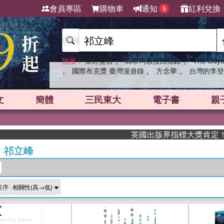
會員專區
購物車
通知
紅利兌換
5
、
、
熱搜：
東野圭吾
高希均教授回憶錄
The Odys
、
、
、
國際布克獎 臺灣漫遊錄
方念華
台灣的李登
文
簡體
三民東大
電子書
親
英國出版界指標大獎肯定！A.F. 
/
祁立峰
排序