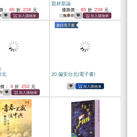
題材新論
85
238
85
238
價：
優惠價：
4
無庫存
書紐電子書
臺北
20.
偏安台北(電子書)
9
252
惠價：
存