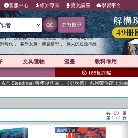
客服中心
領券專區
藝文講座
學習平台
進階搜尋
GO
、
、
、
sey
父親節
如果歷史是一群喵
暑期推薦
、
、
輝時代
數學女孩：黎曼猜想
偉大的迷走神經
子
文具選物
漫畫
教科考用
165反詐騙
Steadman 獲年度作家，《史坎德》系列帶你踏上熱血奇幻旅程
共
28
筆
第
1
/ 1
頁
書紐電子書