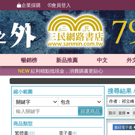
企業採購
會員登入
暢銷榜
新品
推薦
中文
外
NEW
紅利積點抵現金，消費購書更貼心
搜尋結果
縮小範圍
作者：祁立峰
篩選商品
顯示
商品類型
書紐電子書
繁體書
電子書
(22)
(6)