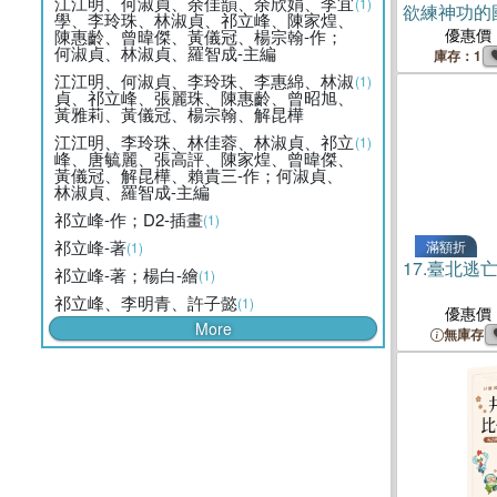
江江明、何淑貞、余佳韻、余欣娟、李宜
(1)
欲練神功的
學、李玲珠、林淑貞、祁立峰、陳家煌、
優惠價
陳惠齡、曾暐傑、黃儀冠、楊宗翰-作；
何淑貞、林淑貞、羅智成-主編
庫存：1
江江明、何淑貞、李玲珠、李惠綿、林淑
(1)
貞、祁立峰、張麗珠、陳惠齡、曾昭旭、
黃雅莉、黃儀冠、楊宗翰、解昆樺
江江明、李玲珠、林佳蓉、林淑貞、祁立
(1)
峰、唐毓麗、張高評、陳家煌、曾暐傑、
黃儀冠、解昆樺、賴貴三-作；何淑貞、
林淑貞、羅智成-主編
祁立峰-作；D2-插畫
(1)
祁立峰-著
滿額折
(1)
17.
臺北逃
祁立峰-著；楊白-繪
(1)
祁立峰、李明青、許子懿
(1)
優惠價
More
無庫存