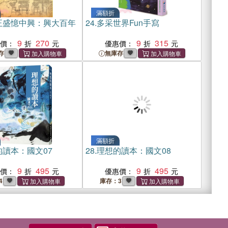
滿額折
正盛憶中興：興大百年
24.
多采世界Fun手寫
9
270
9
315
惠價：
優惠價：
存
無庫存
滿額折
的讀本：國文07
28.
理想的讀本：國文08
9
495
9
495
惠價：
優惠價：
4
庫存：3