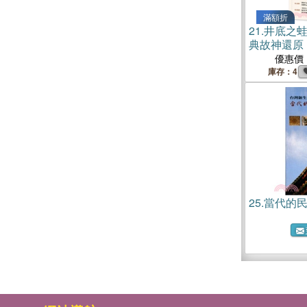
滿額折
21.
井底之
典故神還原
智慧
優惠價
庫存：4
25.
當代的