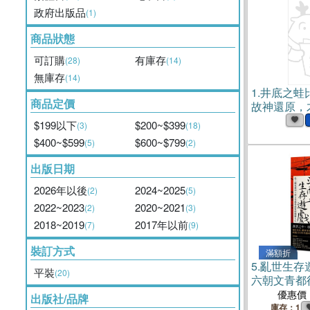
政府出版品
(1)
商品狀態
可訂購
有庫存
(28)
(14)
無庫存
(14)
1.
井底之蛙
商品定價
故神還原，
慧(電子書)
$199以下
$200~$399
(3)
(18)
$400~$599
$600~$799
(5)
(2)
出版日期
2026年以後
2024~2025
(2)
(5)
2022~2023
2020~2021
(2)
(3)
2018~2019
2017年以前
(7)
(9)
裝訂方式
滿額折
5.
亂世生存
平裝
(20)
六朝文青都
優惠價
出版社/品牌
庫存：1