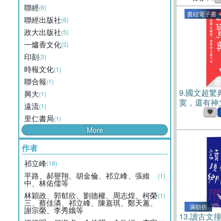
聯經
(6)
書紐電子書
聯經出版社
(6)
政大出版社
(5)
一爐香文化
(3)
印刻
(3)
時報文化
(1)
聯合報
(1)
9.
國文超驚
興大
(1)
寞，還有神
遠流
(1)
里仁書局
(1)
More
作者
祁立峰
(19)
平路、郝譽翔、胡金倫、祁立峰、張維
(1)
中、林佑儒等
林穎政、郭郁欣、劉德權、周志煌、柯榮
(1)
三、蔡佳潾、祁立峰、陳嘉琪、鄭天蕙、
滿額折
謝宗榮、李秀娥等
13.
讀古文