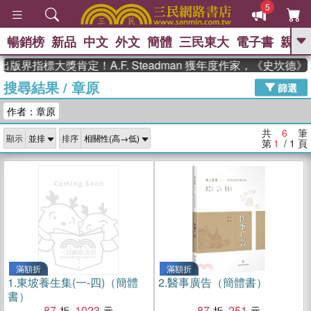
5
暢銷榜
新品
中文
外文
簡體
三民東大
電子書
親子
GO
版界指標大獎肯定！A.F. Steadman 獲年度作家，《史坎德
搜尋結果
/
章原
、
熱搜：
東野圭吾
高希均教授回憶錄
篩選
、
、
、
The Odyssey
父親節
如果歷
作者：章原
、
、
史是一群喵
暑期推薦
國際布克
、
、
獎 臺灣漫遊錄
方念華
台灣的李
共
6
筆
顯示
排序
、
、
登輝時代
數學女孩：黎曼猜想
第
1
/ 1
頁
偉大的迷走神經
滿額折
滿額折
1.
東坡養生集(一-四)（簡體
2.
醫事廣告（簡體書）
書）
87
1023
87
251