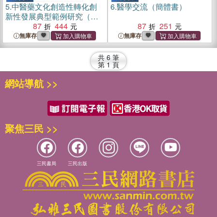
5.
中醫藥文化創造性轉化創
6.
醫學交流（簡體書）
新性發展典型範例研究（簡
體書）
87
444
87
251
無庫存
無庫存
共
6
筆
第
1
頁
網站導航 >>
聚焦三民 >>
三民書局
三民出版