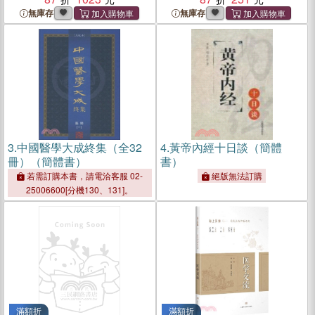
無庫存
無庫存
3.
中國醫學大成終集（全32
4.
黃帝內經十日談（簡體
冊）（簡體書）
書）
若需訂購本書，請電洽客服 02-
絕版無法訂購
25006600[分機130、131]。
滿額折
滿額折