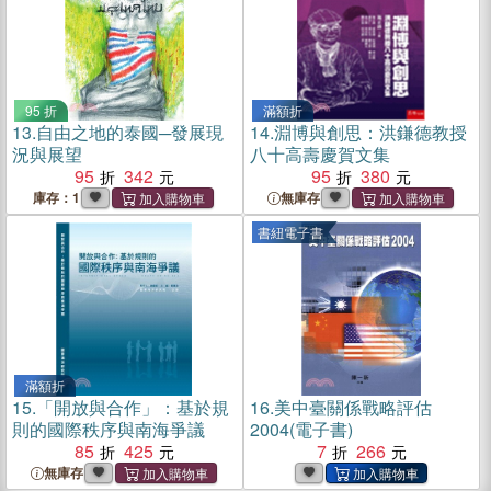
95 折
滿額折
13.
自由之地的泰國─發展現
14.
淵博與創思：洪鎌德教授
況與展望
八十高壽慶賀文集
95
342
95
380
庫存：1
無庫存
書紐電子書
滿額折
15.
「開放與合作」：基於規
16.
美中臺關係戰略評估
則的國際秩序與南海爭議
2004(電子書)
85
425
7
266
無庫存