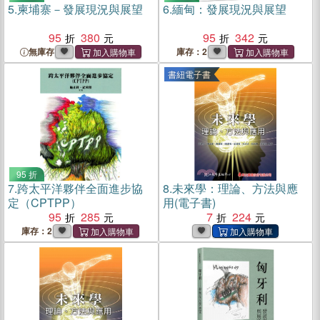
5.
柬埔寨－發展現況與展望
6.
緬甸：發展現況與展望
95
380
95
342
無庫存
庫存：2
書紐電子書
95 折
7.
跨太平洋夥伴全面進步協
8.
未來學：理論、方法與應
定（CPTPP）
用(電子書)
95
285
7
224
庫存：2