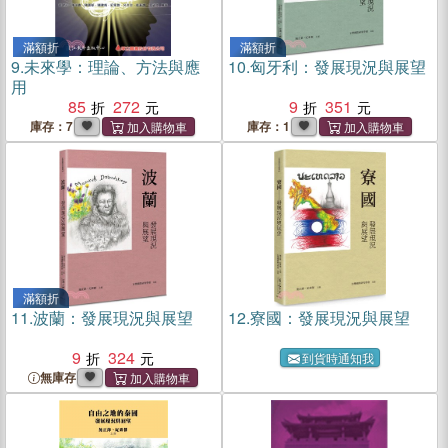
滿額折
滿額折
9.
未來學：理論、方法與應
10.
匈牙利：發展現況與展望
用
85
272
9
351
庫存：7
庫存：1
滿額折
11.
波蘭：發展現況與展望
12.
寮國：發展現況與展望
9
324
到貨時通知我
無庫存