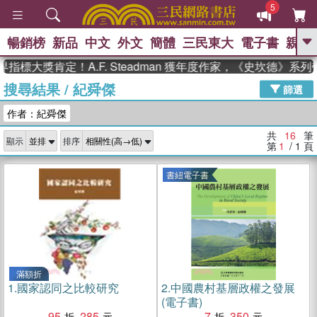
5
暢銷榜
新品
中文
外文
簡體
三民東大
電子書
親子
GO
標大獎肯定！A.F. Steadman 獲年度作家，《史坎德》系列
搜尋結果
/
紀舜傑
、
、
熱搜：
東野圭吾
The Odyssey
篩選
、
、
父親節
如果歷史是一群喵
暑期
作者：紀舜傑
、
、
推薦
國際布克獎 臺灣漫遊錄
方
、
、
念華
台灣的李登輝時代
數學女
共
16
筆
顯示
排序
、
孩：黎曼猜想
偉大的迷走神經
第
1
/ 1
頁
書紐電子書
滿額折
1.
國家認同之比較研究
2.
中國農村基層政權之發展
(電子書)
95
285
7
350