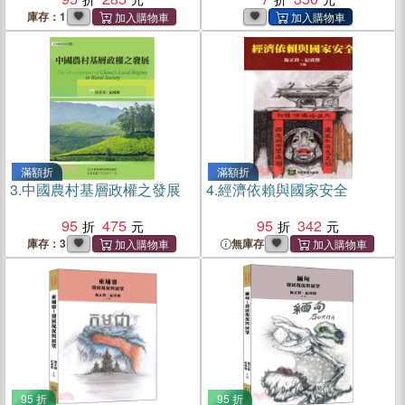
庫存：1
滿額折
滿額折
3.
中國農村基層政權之發展
4.
經濟依賴與國家安全
95
475
95
342
庫存：3
無庫存
95 折
95 折