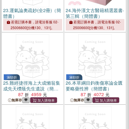
23.
運氣論奧疏鈔(全2冊)（簡
24.
海外漢文古醫籍精選叢書‧
體書）
第三輯（簡體書）
若需訂購本書，請電洽客服 02-
若需訂購本書，請電洽客服 02-
25006600[分機130、131]。
25006600[分機130、131]。
滿額折
滿額折
25.
難經捷徑海上大成懶翁集
26.
本草綱目鈞衡傷寒論金匱
成先天櫟蔭先生遺說（簡體
要略藥性辨（簡體書）
書）
87
4959
87
4072
無庫存
無庫存