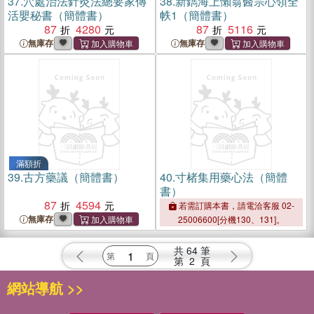
37.
穴處治法針灸法總要家傳
38.
新鐫海上懶翁醫宗心領全
活嬰秘書（簡體書）
帙1（簡體書）
87
4280
87
5116
無庫存
無庫存
滿額折
39.
古方藥議（簡體書）
40.
寸楮集用藥心法（簡體
書）
87
4594
若需訂購本書，請電洽客服 02-
無庫存
25006600[分機130、131]。
共
64
筆
第
2
頁
網站導航 >>