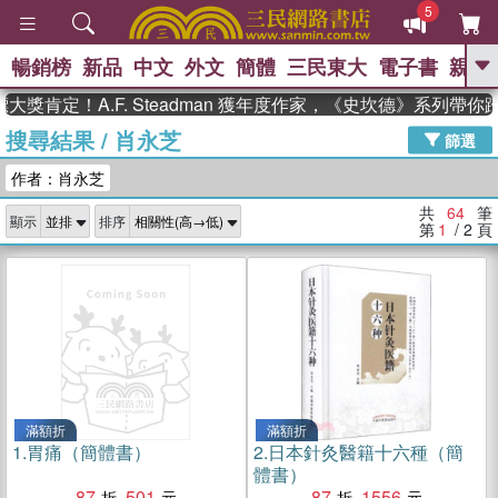
5
暢銷榜
新品
中文
外文
簡體
三民東大
電子書
親子
GO
肯定！A.F. Steadman 獲年度作家，《史坎德》系列帶你踏
搜尋結果
/
肖永芝
、
熱搜：
東野圭吾
高希均教授回憶錄
篩選
、
、
、
The Odyssey
父親節
如果歷
作者：肖永芝
、
、
史是一群喵
暑期推薦
國際布克
、
、
獎 臺灣漫遊錄
方念華
台灣的李
共
64
筆
顯示
排序
、
、
登輝時代
數學女孩：黎曼猜想
第
1
/ 2
頁
偉大的迷走神經
滿額折
滿額折
1.
胃痛（簡體書）
2.
日本針灸醫籍十六種（簡
體書）
87
501
87
1556