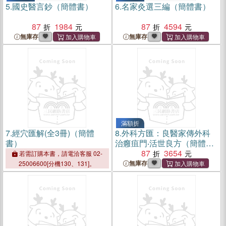
5.
國史醫言鈔（簡體書）
6.
名家灸選三編（簡體書）
87
1984
87
4594
無庫存
無庫存
滿額折
7.
經穴匯解(全3冊)（簡體
8.
外科方匯：良醫家傳外科
書）
治癰疽門‧活世良方（簡體
書）
87
3654
若需訂購本書，請電洽客服 02-
無庫存
25006600[分機130、131]。