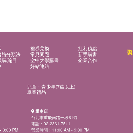
募
禮券兌換
紅利積點
聚
書館分類法
常見問題
新手購書
購/編目
空中大學購書
企業合作
換
好站連結
兒童・青少年(7歲以上)
畢業禮品
重南店
號
台北市重慶南路一段61號
電話：02-2361-7511
 9:00 PM
營業時間：11:00 AM - 9:00 PM