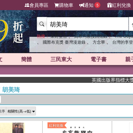
會員專區
購物車
通知
紅利兌換
5
、
、
熱搜：
東野圭吾
高希均教授回憶錄
The Odys
、
、
、
國際布克獎 臺灣漫遊錄
方念華
台灣的李登
文
簡體
三民東大
電子書
親
英國出版界指標大獎肯定！
/
胡美琦
排序
紅利兌換