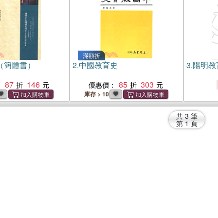
滿額折
（簡體書）
2.
中國教育史
3.
陽明教
87
146
85
303
：
優惠價：
庫存 > 10
共
3
筆
第
1
頁