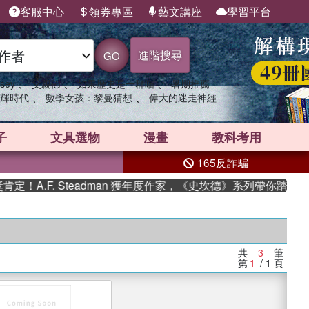
客服中心
領券專區
藝文講座
學習平台
進階搜尋
GO
、
、
、
sey
父親節
如果歷史是一群喵
暑期推薦
、
、
輝時代
數學女孩：黎曼猜想
偉大的迷走神經
子
文具選物
漫畫
教科考用
165反詐騙
A.F. Steadman 獲年度作家，《史坎德》系列帶你踏上熱血
共
3
筆
第
1
/ 1
頁