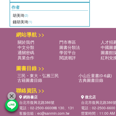
作者
胡美琦
(2)
錢胡美琦
(1)
網站導航 >>
關於我們
門市專區
人才招
中文分類
圖書分類法
中國圖
通關密碼
學習平台
圖書館採
異業合作
閱讀潮評
紅利兌
圖書目錄 >>
三民・東大・弘雅三民
小山丘童書(0-6歲)
古籍圖書目錄
古典圖書目錄
聯絡資訊 >>
網路書店
復北店
台北市復興北路386號
台北市復興北路386
電話：02-2500-6600轉 130、131
電話：02-2500-6600
客服信箱：
ec@sanmin.com.tw
營業時間：11:00 AM -