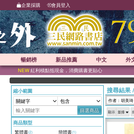
企業採購
會員登入
暢銷榜
新品
推薦
中文
外
NEW
紅利積點抵現金，消費購書更貼心
搜尋結果
縮小範圍
作者：胡美琦
篩選商品
顯示
商品類型
繁體書
簡體書
(2)
(1)