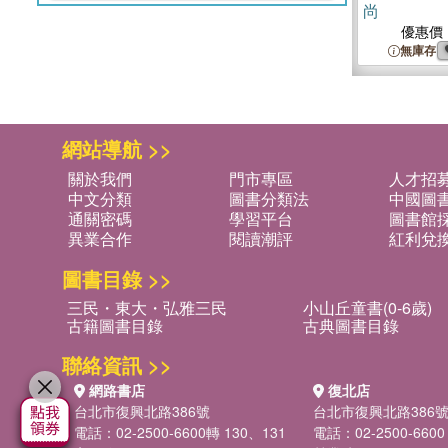
尚
優惠價
無庫存
網站導航 >>
關於我們
門市專區
人才招
中文分類
圖書分類法
中國圖
通關密碼
學習平台
圖書館採
異業合作
閱讀潮評
紅利兌
圖書目錄 >>
三民・東大・弘雅三民
小山丘童書(0-6歲)
古籍圖書目錄
古典圖書目錄
聯絡資訊 >>
網路書店
復北店
台北市復興北路386號
台北市復興北路386
電話：02-2500-6600轉 130、131
電話：02-2500-6600