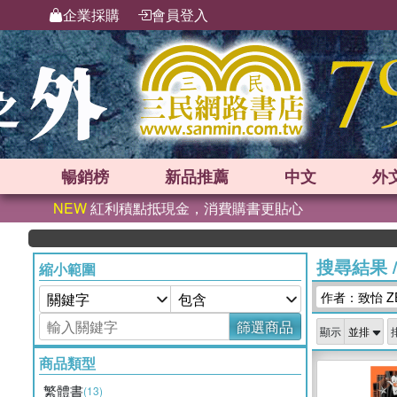
企業採購
會員登入
暢銷榜
新品
推薦
中文
外
NEW
紅利積點抵現金，消費購書更貼心
搜尋結果
縮小範圍
作者：致怡 ZE
篩選商品
顯示
商品類型
繁體書
(13)