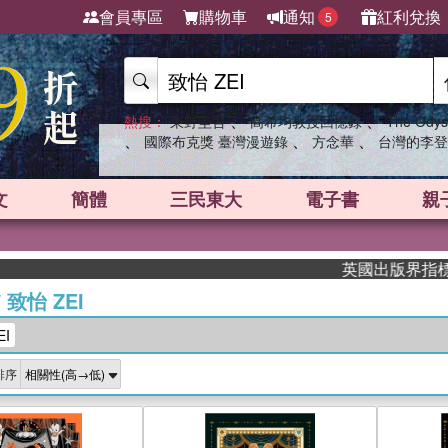
會員專區
購物車
通知
紅利兌換
5
、
、
熱搜：
東野圭吾
高希均教授回憶錄
The Odys
、
、
、
國際布克獎 臺灣漫遊錄
方念華
台灣的李登
文
簡體
三民東大
電子書
親
英國出版界指標大獎肯
/
致怡 ZEI
I
排序