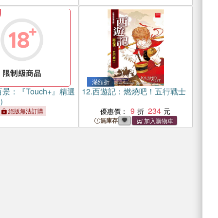
滿額折
景：『Touch+』精選
12.
西遊記：燃燒吧！五行戰士
）
9
234
優惠價：
絕版無法訂購
無庫存