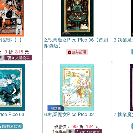
俱樂部【1】
2.
執業魔女Pico Pico 06【首刷
3.
執業魔女P
附錄版】
9
315
：
無法訂購
滿額折
o Pico 03
6.
執業魔女Pico Pico 02
7.
執業魔女P
95
124
優惠價：
到貨時通知我
無庫存