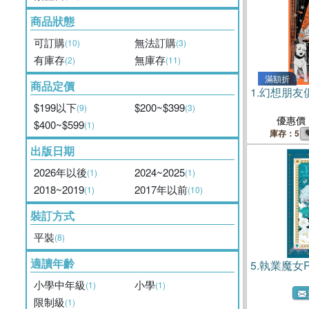
商品狀態
可訂購
無法訂購
(10)
(3)
有庫存
無庫存
(2)
(11)
滿額折
商品定價
1.
幻想朋友
$199以下
$200~$399
(9)
(3)
優惠價
$400~$599
(1)
庫存：5
出版日期
2026年以後
2024~2025
(1)
(1)
2018~2019
2017年以前
(1)
(10)
裝訂方式
平裝
(8)
適讀年齡
5.
執業魔女Pic
小學中年級
小學
(1)
(1)
限制級
(1)