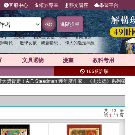
客服中心
領券專區
藝文講座
學習平台
進階搜尋
GO
、
、
、
sey
父親節
如果歷史是一群喵
暑期推薦
、
、
輝時代
數學女孩：黎曼猜想
偉大的迷走神經
子
文具選物
漫畫
教科考用
165反詐騙
定！A.F. Steadman 獲年度作家，《史坎德》系列帶你踏上
共
13
筆
第
1
/ 1
頁