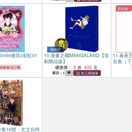
限制級
滿額折
 Smile微笑x彩虹01
10.
漫畫之國MANGALAND【首
11.
春夜百
刷贈品版】
合集（下
9
432
優惠價：
絕版無法訂購
庫存：1
作集16號：次文化時