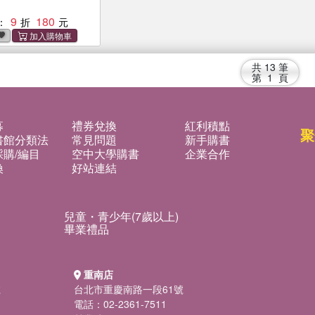
9
180
：
共
13
筆
第
1
頁
募
禮券兌換
紅利積點
聚
書館分類法
常見問題
新手購書
購/編目
空中大學購書
企業合作
換
好站連結
兒童・青少年(7歲以上)
畢業禮品
重南店
號
台北市重慶南路一段61號
電話：02-2361-7511