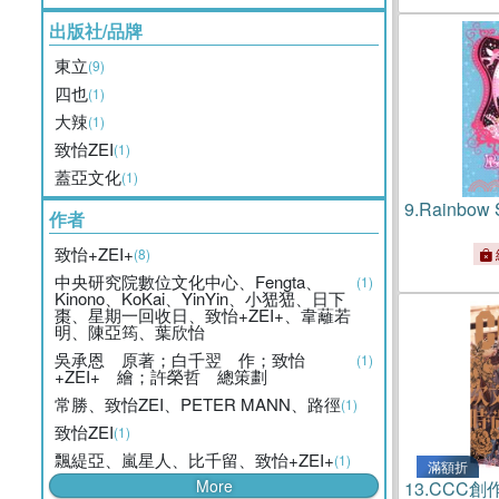
出版社/品牌
東立
(9)
四也
(1)
大辣
(1)
致怡ZEI
(1)
蓋亞文化
(1)
9.
Rainbow
作者
致怡+ZEI+
(8)
中央研究院數位文化中心、Fengta、
(1)
Kinono、KoKai、YinYin、小峱峱、日下
棗、星期一回收日、致怡+ZEI+、韋蘺若
明、陳亞筠、葉欣怡
吳承恩 原著；白千翌 作；致怡
(1)
+ZEI+ 繪；許榮哲 總策劃
常勝、致怡ZEI、PETER MANN、路徑
(1)
致怡ZEI
(1)
飄緹亞、嵐星人、比千留、致怡+ZEI+
(1)
滿額折
More
13.
CCC創