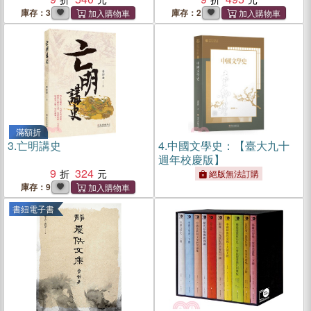
庫存：3
庫存：2
滿額折
3.
亡明講史
4.
中國文學史：【臺大九十
週年校慶版】
9
324
絕版無法訂購
庫存：9
書紐電子書