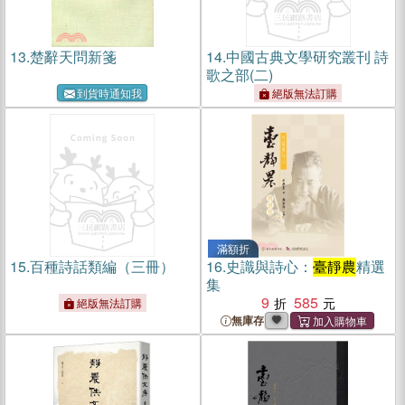
13.
楚辭天問新箋
14.
中國古典文學研究叢刊 詩
歌之部(二)
到貨時通知我
絕版無法訂購
滿額折
15.
百種詩話類編（三冊）
16.
史識與詩心：
臺靜農
精選
集
9
585
絕版無法訂購
無庫存