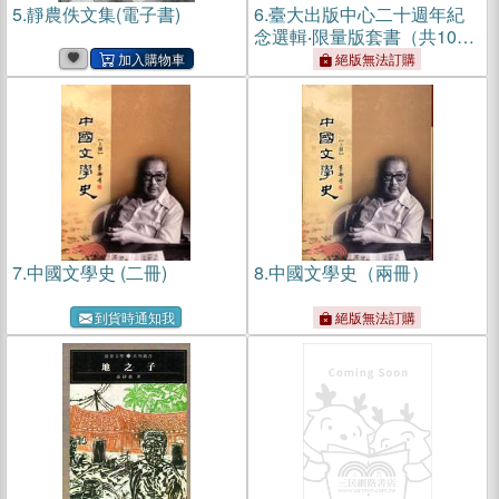
5.
靜農佚文集(電子書)
6.
臺大出版中心二十週年紀
念選輯‧限量版套書（共10
冊）
絕版無法訂購
7.
中國文學史 (二冊)
8.
中國文學史（兩冊）
到貨時通知我
絕版無法訂購