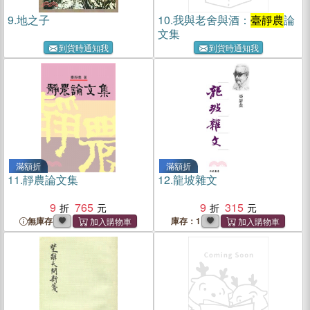
9.
地之子
10.
我與老舍與酒：
臺靜農
論
文集
到貨時通知我
到貨時通知我
滿額折
滿額折
11.
靜農論文集
12.
龍坡雜文
9
765
9
315
無庫存
庫存：1