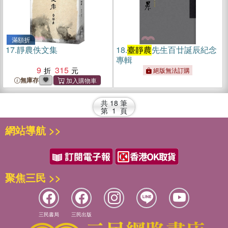
滿額折
17.
靜農佚文集
18.
臺靜農
先生百廿誕辰紀念
專輯
9
315
絕版無法訂購
無庫存
共
18
筆
第
1
頁
網站導航 >>
聚焦三民 >>
三民書局
三民出版