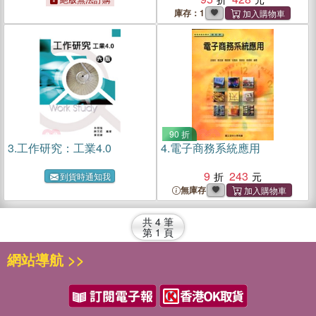
庫存：1
90 折
3.
工作研究：工業4.0
4.
電子商務系統應用
9
243
到貨時通知我
無庫存
共
4
筆
第
1
頁
網站導航 >>