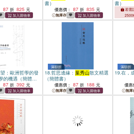
書）
書）
87
825
87
835
：
優惠價：
若需訂
無庫存
2500
滿額折
滿額折
希望：歐洲哲學的發
18.
哲思邊緣：
葉秀山
散文精選
19.
在，
學的機遇（簡體
（簡體書）
87
392
87
188
：
優惠價：
優惠
無庫存
無庫