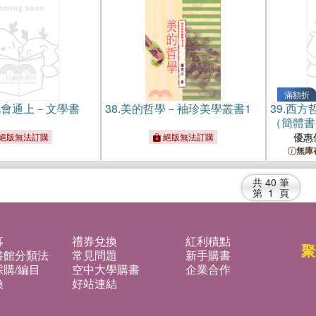
滿額折
化會通上－文學書
38.
美的哲學－袖珍美學叢書1
39.
西方哲
（簡體書
優惠
絕版無法訂購
絕版無法訂購
無庫
共
40
筆
第
1
頁
募
禮券兌換
紅利積點
聚
書館分類法
常見問題
新手購書
購/編目
空中大學購書
企業合作
換
好站連結