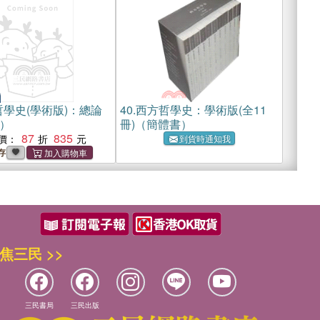
學史(學術版)：總論
40.
西方哲學史：學術版(全11
）
冊)（簡體書）
87
835
價：
到貨時通知我
存
焦三民 >>
三民書局
三民出版