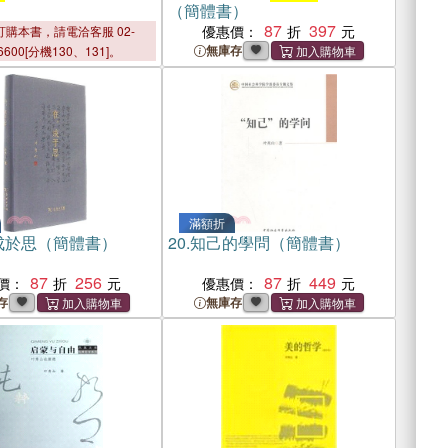
（簡體書）
87
397
優惠價：
購本書，請電洽客服 02-
無庫存
6600[分機130、131]。
滿額折
成於思（簡體書）
20.
知己的學問（簡體書）
87
256
87
449
價：
優惠價：
存
無庫存