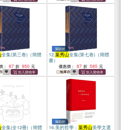
滿額折
山
全集(第三卷)（簡體
12.
葉秀山
全集(第七卷)（簡體
書）
87
950
87
585
價：
優惠價：
存
無庫存
滿額折
山
全集(全12冊)（簡體
16.
美的哲學：
葉秀山
美學文選