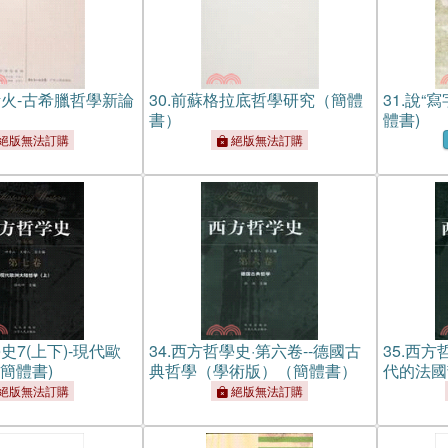
火-古希臘哲學新論
30.
前蘇格拉底哲學研究（簡體
31.
說“寫
書）
體書)
絕版無法訂購
絕版無法訂購
史7(上下)-現代歐
34.
西方哲學史·第六卷--德國古
35.
西方哲
簡體書)
典哲學（學術版）（簡體書）
代的法國
體書）
絕版無法訂購
絕版無法訂購