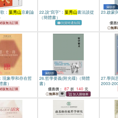
滿額折
的歌：
葉秀山
京劇論
22.
說“寫字”：
葉秀山
書法談從
23.
啟蒙
）
（簡體書）
優惠
絕版無法訂購
到貨時通知我
無庫
滿額折
詩：現象學和存在哲
26.
哲學要義(附光碟)（簡體
27.
學與
體書）
書）
2003-
87
140
書）
優惠價：
絕版無法訂購
無庫存