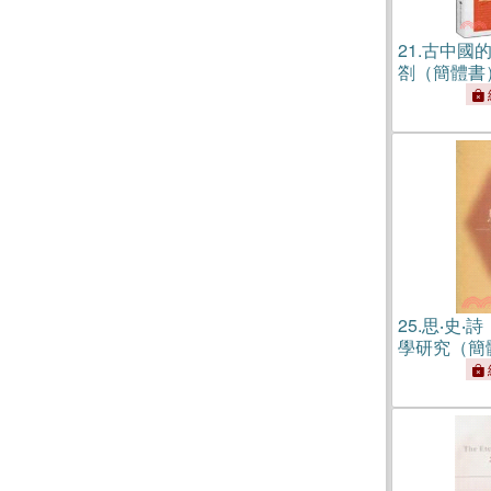
21.
古中國
劄（簡體書
25.
思‧史‧
學研究（簡