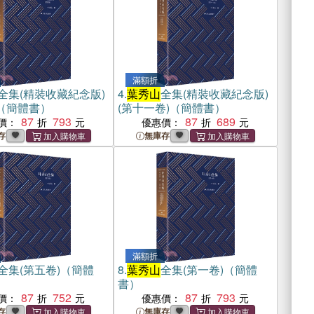
滿額折
全集(精裝收藏紀念版)
4.
葉秀山
全集(精裝收藏紀念版)
)（簡體書）
(第十一卷)（簡體書）
87
793
87
689
價：
優惠價：
存
無庫存
滿額折
全集(第五卷)（簡體
8.
葉秀山
全集(第一卷)（簡體
書）
87
752
87
793
價：
優惠價：
存
無庫存