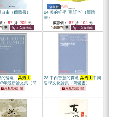
滿額折
與自由（簡體書）
24.
美的哲學 (重訂本)（簡體
書）
87
209
87
104
價：
優惠價：
存
無庫存
思的輪迴：
葉秀山
28.
中西智慧的貫通-
葉秀山
中國
2007年最新論文集（簡體
哲學文化論集（簡體書）
絕版無法訂購
絕版無法訂購