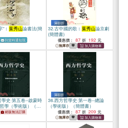
滿額折
字”︰
葉秀山
論書法(簡
32.
古中國的歌︰
葉秀山
論京劇
(簡體書)
87
192
優惠價：
到貨時通知我
無庫存
滿額折
學史·第五卷--啟蒙時
36.
西方哲學史·第一卷--總論
哲學（學術版）（簡
（學術版）（簡體書）
87
209
優惠價：
絕版無法訂購
無庫存