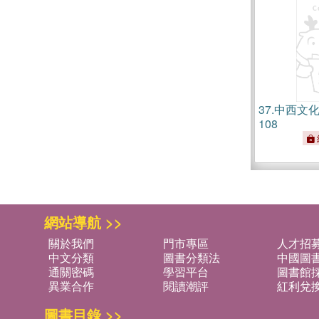
37.
中西文
108
網站導航 >>
關於我們
門市專區
人才招
中文分類
圖書分類法
中國圖
通關密碼
學習平台
圖書館採
異業合作
閱讀潮評
紅利兌
圖書目錄 >>