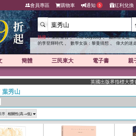
會員專區
購物車
通知
紅利兌換
5
、
、
熱搜：
東野圭吾
The Odyssey
如果歷史是一
、
、
的李登輝時代
數學女孩：黎曼猜想
偉大的迷
文
簡體
三民東大
電子書
親
英國出版界指標大獎肯定！A.F.
/
葉秀山
排序