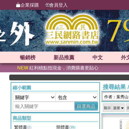
企業採購
會員登入
暢銷榜
新品
推薦
中文
外
NEW
紅利積點抵現金，消費購書更貼心
搜尋結果
縮小範圍
作者：葉秀山
篩選商品
顯示
商品類型
繁體書
簡體書
(2)
(38)