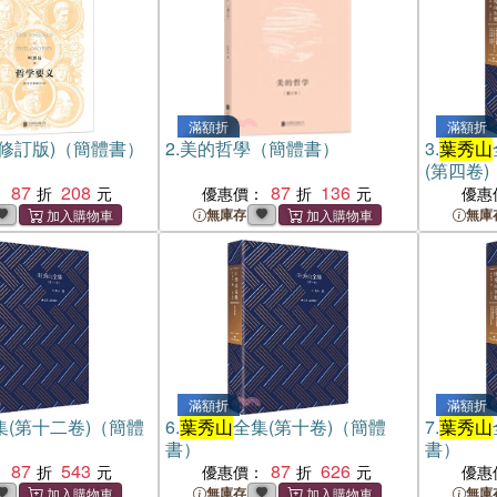
滿額折
滿額折
(修訂版)（簡體書）
2.
美的哲學（簡體書）
3.
葉秀山
(第四卷
87
208
87
136
：
優惠價：
優惠
無庫存
無庫
滿額折
滿額折
集(第十二卷)（簡體
6.
葉秀山
全集(第十卷)（簡體
7.
葉秀山
書）
書）
87
543
87
626
：
優惠價：
優惠
無庫存
無庫