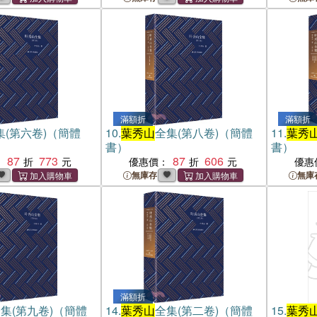
滿額折
滿額折
集(第六卷)（簡體
10.
葉秀山
全集(第八卷)（簡體
11.
葉秀
書）
書）
87
773
87
606
：
優惠價：
優惠
無庫存
無庫
滿額折
集(第九卷)（簡體
14.
葉秀山
全集(第二卷)（簡體
15.
葉秀