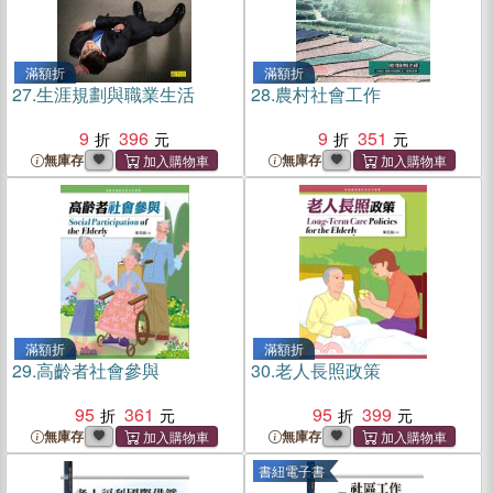
滿額折
滿額折
27.
生涯規劃與職業生活
28.
農村社會工作
9
396
9
351
無庫存
無庫存
滿額折
滿額折
29.
高齡者社會參與
30.
老人長照政策
95
361
95
399
無庫存
無庫存
書紐電子書