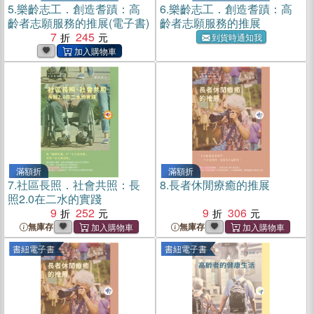
5.
樂齡志工．創造耆蹟：高
6.
樂齡志工．創造耆蹟：高
齡者志願服務的推展(電子書)
齡者志願服務的推展
7
245
到貨時通知我
滿額折
滿額折
7.
社區長照．社會共照：長
8.
長者休閒療癒的推展
照2.0在二水的實踐
9
252
9
306
無庫存
無庫存
書紐電子書
書紐電子書