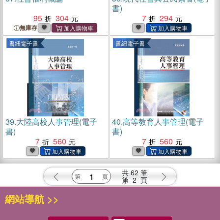
書)
95
304
7
294
無庫存
書紐電子書
書紐電子書
39.
大陸高校人事管理(電子
40.
高等教育人事管理(電子
書)
書)
7
560
7
560
共
62
筆
第
2
頁
網站導航 >>