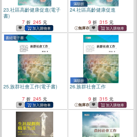
滿額折
23.
社區高齡健康促進(電子
24.
社區高齡健康促進
書)
7
245
9
315
無庫存
書紐電子書
滿額折
25.
族群社會工作(電子書)
26.
族群社會工作
7
245
9
315
無庫存