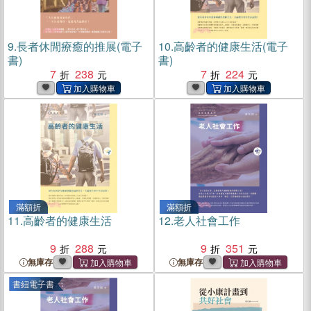
9.
長者休閒療癒的推展(電子
10.
高齡者的健康生活(電子
書)
書)
7
238
7
224
滿額折
滿額折
11.
高齡者的健康生活
12.
老人社會工作
9
288
9
351
無庫存
無庫存
書紐電子書