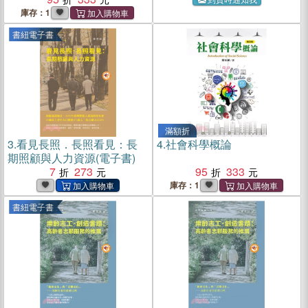
庫存：1
書紐電子書
滿額折
3.
看見長照．長照看見：長
4.
社會科學概論
期照顧與人力資源(電子書)
7
273
95
333
庫存：1
書紐電子書