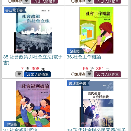
無庫存
無庫存
書紐電子書
滿額折
35.
社會政策與社會立法(電子
36.
社會工作概論
書)
7
308
95
361
無庫存
書紐電子書
滿額折
37.
社會福利概論
38.
現代社會與公民素養(電子