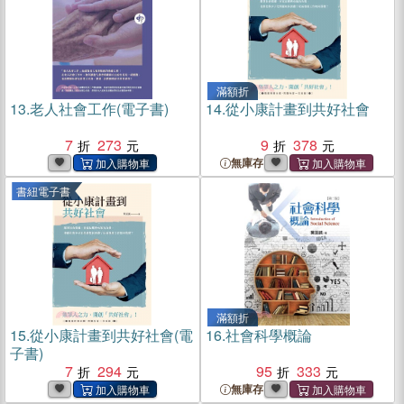
滿額折
13.
老人社會工作(電子書)
14.
從小康計畫到共好社會
7
273
9
378
無庫存
書紐電子書
滿額折
15.
從小康計畫到共好社會(電
16.
社會科學概論
子書)
7
294
95
333
無庫存