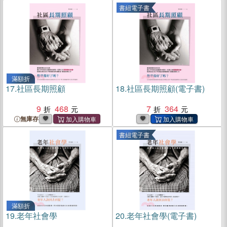
書紐電子書
滿額折
17.
社區長期照顧
18.
社區長期照顧(電子書)
9
468
7
364
無庫存
書紐電子書
滿額折
19.
老年社會學
20.
老年社會學(電子書)