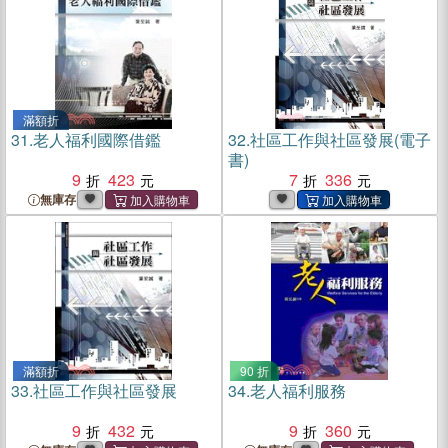
滿額折
31.
老人福利國際借鑑
32.
社區工作與社區發展(電子
書)
9
423
7
336
無庫存
滿額折
90 折
33.
社區工作與社區發展
34.
老人福利服務
9
432
9
360