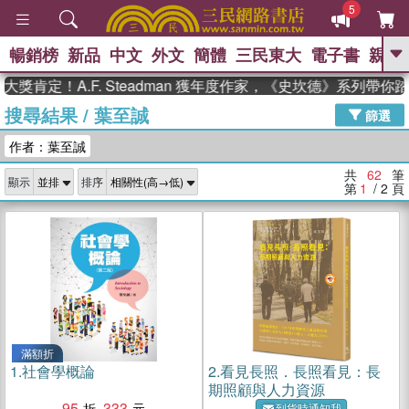
5
暢銷榜
新品
中文
外文
簡體
三民東大
電子書
親子
GO
！A.F. Steadman 獲年度作家，《史坎德》系列帶你踏上熱
搜尋結果
/
葉至誠
、
、
熱搜：
東野圭吾
The Odyssey
篩選
、
、
父親節
如果歷史是一群喵
暑期
作者：葉至誠
、
、
推薦
國際布克獎 臺灣漫遊錄
方
、
、
念華
台灣的李登輝時代
數學女
共
62
筆
顯示
排序
、
孩：黎曼猜想
偉大的迷走神經
第
1
/ 2
頁
滿額折
1.
社會學概論
2.
看見長照．長照看見：長
期照顧與人力資源
95
333
到貨時通知我