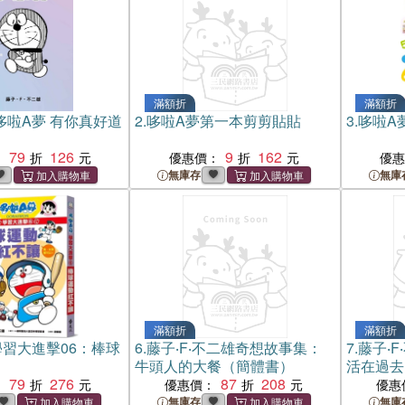
滿額折
滿額折
哆啦A夢 有你真好道
2.
哆啦A夢第一本剪剪貼貼
3.
哆啦A
79
126
9
162
：
優惠價：
優
無庫存
無庫
滿額折
滿額折
學習大進擊06：棒球
6.
藤子‧F‧不二雄奇想故事集：
7.
藤子‧
牛頭人的大餐（簡體書）
活在過去
79
276
87
208
：
優惠價：
優惠
無庫存
無庫