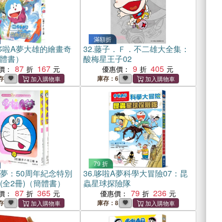
滿額折
哆啦A夢大雄的繪畫奇
32.
藤子．Ｆ．不二雄大全集：
體書）
酸梅星王子02
87
167
9
405
價：
優惠價：
存
庫存：6
79 折
A夢：50周年紀念特別
36.
哆啦A夢科學大冒險07：昆
冊)(全2冊)（簡體書）
蟲星球探險隊
87
365
79
236
價：
優惠價：
存
庫存：8