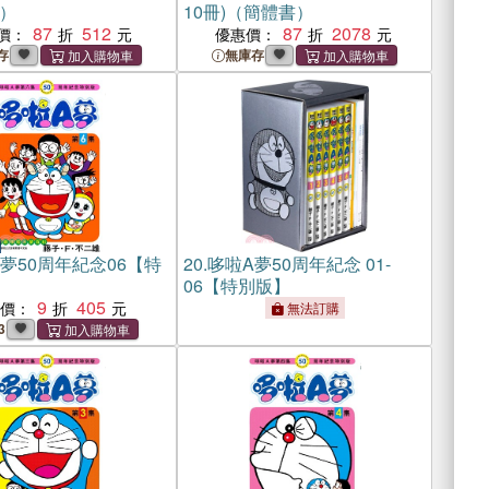
）
10冊)（簡體書）
87
512
87
2078
價：
優惠價：
存
無庫存
夢50周年紀念06【特
20.
哆啦A夢50周年紀念 01-
06【特別版】
9
405
惠價：
無法訂購
3