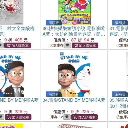
滿額折
滿額折
‧不二雄大全集酸梅
30.
快快樂樂繪讀小說‧電影哆啦
31.
電影
（完）
A夢：大雄的繪畫奇遇記（簡體
遇記（簡
9
405
書）
87
94
：
優惠價：
優惠
無庫存
無庫
滿額折
滿額折
ND BY ME哆啦A夢
34.
電影STAND BY ME哆啦A夢
35.
哆啦
版(1-2
9
225
9
225
：
優惠價：
優惠
庫存：2
無庫