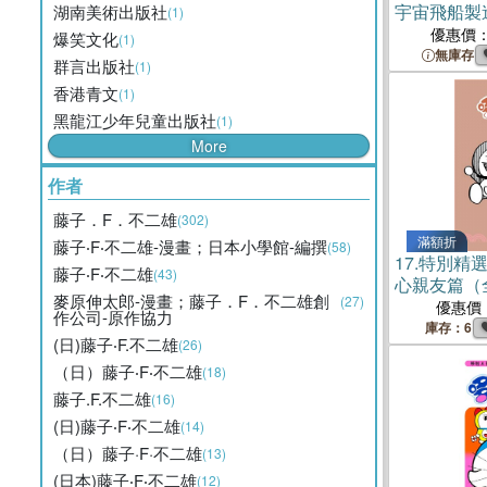
宇宙飛船製
湖南美術出版社
(1)
優惠價
爆笑文化
(1)
無庫存
群言出版社
(1)
香港青文
(1)
黑龍江少年兒童出版社
(1)
More
作者
藤子．F．不二雄
(302)
滿額折
藤子‧F‧不二雄-漫畫；日本小學館-編撰
(58)
17.
特別精選
藤子‧F‧不二雄
(43)
心親友篇（
麥原伸太郎-漫畫；藤子．F．不二雄創
(27)
優惠價
作公司-原作協力
庫存：6
(日)藤子‧F.不二雄
(26)
（日）藤子‧F‧不二雄
(18)
藤子.F.不二雄
(16)
(日)藤子‧F‧不二雄
(14)
（日）藤子·F·不二雄
(13)
(日本)藤子‧F‧不二雄
(12)