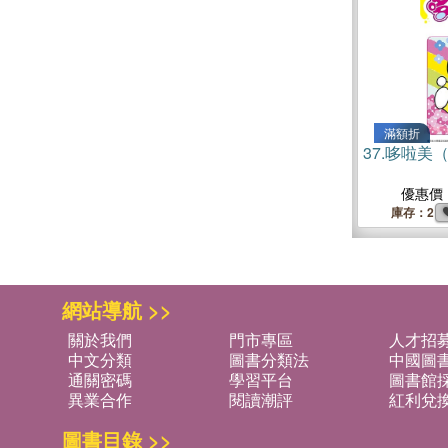
滿額折
37.
哆啦美
優惠價
庫存：2
網站導航 >>
關於我們
門市專區
人才招
中文分類
圖書分類法
中國圖
通關密碼
學習平台
圖書館採
異業合作
閱讀潮評
紅利兌
圖書目錄 >>