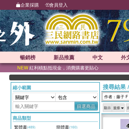
企業採購
會員登入
暢銷榜
新品
推薦
中文
外
NEW
紅利積點抵現金，消費購書更貼心
搜尋結果
縮小範圍
作者：藤子 F
篩選商品
顯示
商品類型
繁體書
簡體書
(489)
(160)