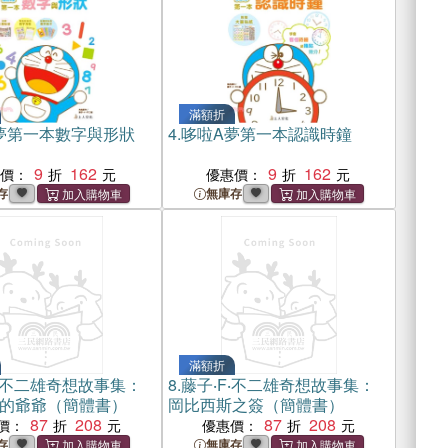
滿額折
夢第一本數字與形狀
4.
哆啦A夢第一本認識時鐘
9
162
9
162
惠價：
優惠價：
存
無庫存
滿額折
F‧不二雄奇想故事集：
8.
藤子‧F‧不二雄奇想故事集：
的爺爺（簡體書）
岡比西斯之簽（簡體書）
87
208
87
208
價：
優惠價：
存
無庫存