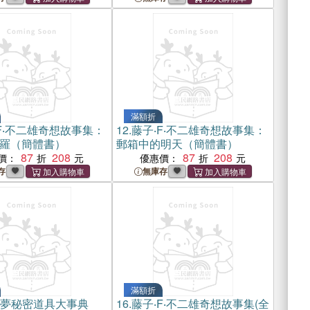
滿額折
F‧不二雄奇想故事集：
12.
藤子‧F‧不二雄奇想故事集：
羅（簡體書）
郵箱中的明天（簡體書）
87
208
87
208
價：
優惠價：
存
無庫存
滿額折
A夢秘密道具大事典
16.
藤子‧F‧不二雄奇想故事集(全