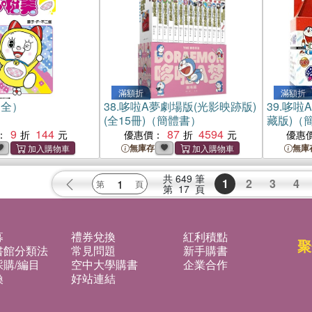
滿額折
滿額折
（全）
38.
哆啦A夢劇場版(光影映跡版)
39.
哆啦A
(全15冊)（簡體書）
藏版)（
9
144
87
4594
：
優惠價：
優惠
無庫存
無庫
共
649
筆
1
2
3
4
第
17
頁
募
禮券兌換
紅利積點
聚
書館分類法
常見問題
新手購書
購/編目
空中大學購書
企業合作
換
好站連結