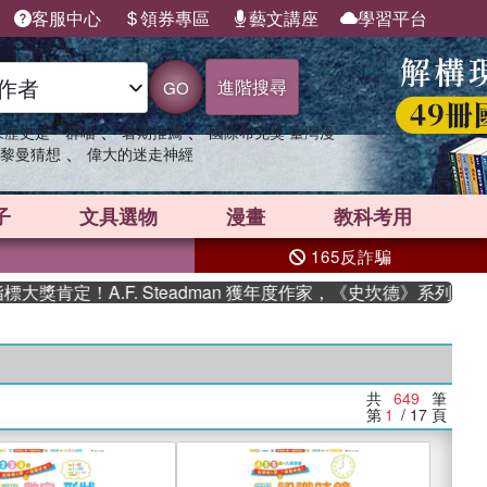
客服中心
領券專區
藝文講座
學習平台
進階搜尋
GO
、
、
果歷史是一群喵
暑期推薦
國際布克獎 臺灣漫
、
黎曼猜想
偉大的迷走神經
子
文具選物
漫畫
教科考用
165反詐騙
！A.F. Steadman 獲年度作家，《史坎德》系列帶你踏上熱
共
649
筆
第
1
/ 17
頁