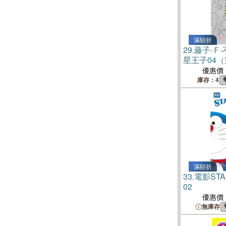
滿額折
29.
藤子‧Ｆ
星王子04
優惠價
庫存：4
滿額折
33.
電影STA
02
優惠價
無庫存