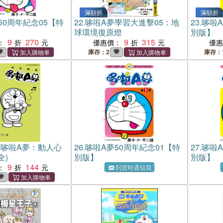
滿額折
滿額折
50周年紀念05【特
22.
哆啦A夢學習大進擊05：地
23.
哆啦A
球環境復原燈
別版】
9
270
9
315
：
優惠價：
優
庫存：2
庫存：
哆啦A夢：動人心
26.
哆啦A夢50周年紀念01【特
27.
哆啦A
全)
別版】
別版】
9
144
：
到貨時通知我