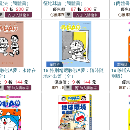
造法（簡體書）
征地球論（簡體書）
（簡體書
87
208
87
208
：
優惠價：
優惠
無庫存
無庫
滿額折
滿額折
哆啦A夢：永銘在
18.
特別精選哆啦A夢：隨時隨
19.
哆啦A
全）
地外出篇（全）
別版】
9
144
9
144
：
優惠價：
優
庫存：5
庫存：