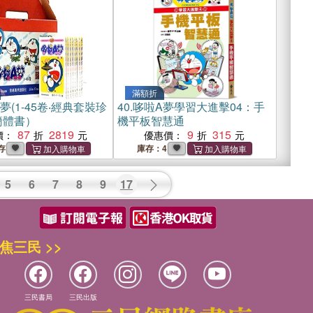
滿額折
夢(1-45卷‧經典套裝珍
40.
哆啦A夢學習大進擊04：手
簡體書）
機平板智慧通
87
2819
9
315
價：
優惠價：
存
庫存：4
5
6
7
8
9
17
焦三民 >>
三民書局
三民出版