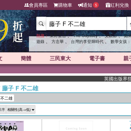
會員專區
購物車
通知
紅利兌換
5
、
、
、
熱搜：
東野圭吾
The Odyssey
父親節
如
、
、
、
遊錄
方念華
台灣的李登輝時代
數學女孩：
文
簡體
三民東大
電子書
親
英國出版界指標大獎肯定
/
藤子 F 不二雄
 不二雄
排序