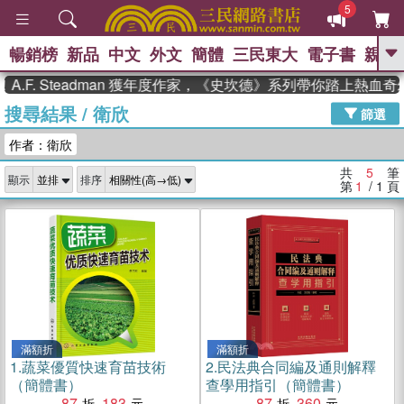
5
暢銷榜
新品
中文
外文
簡體
三民東大
電子書
親子
GO
.F. Steadman 獲年度作家，《史坎德》系列帶你踏上熱血奇
搜尋結果
/
衛欣
、
熱搜：
東野圭吾
高希均教授回憶錄
篩選
、
、
、
The Odyssey
父親節
如果歷
作者：衛欣
、
、
史是一群喵
暑期推薦
國際布克
、
、
獎 臺灣漫遊錄
方念華
台灣的李
共
5
筆
顯示
排序
、
、
登輝時代
數學女孩：黎曼猜想
第
1
/ 1
頁
偉大的迷走神經
滿額折
滿額折
1.
蔬菜優質快速育苗技術
2.
民法典合同編及通則解釋
（簡體書）
查學用指引（簡體書）
87
183
87
360