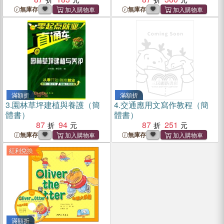
無庫存
無庫存
滿額折
滿額折
3.
園林草坪建植與養護（簡
4.
交通應用文寫作教程（簡
體書）
體書）
87
94
87
251
無庫存
無庫存
紅利兌換
滿額折