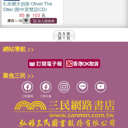
5.
水獺大偵探 Oliver The
Otter (附中英雙語CD)
85
153
庫存 > 10
共
5
筆
第
1
頁
網站導航 >>
聚焦三民 >>
三民書局
三民出版