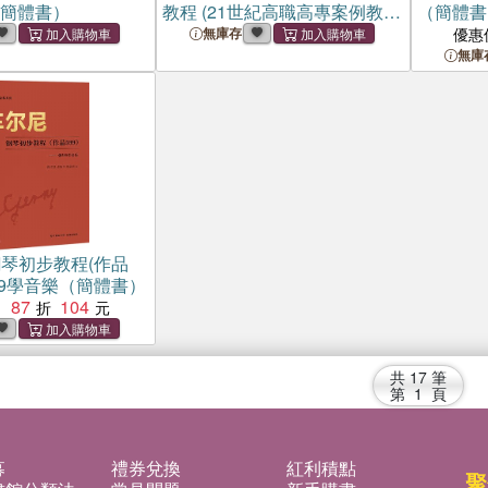
（簡體書）
教程 (21世紀高職高專案例教程
（簡體書
系列)（簡體書）
無庫存
優惠
無庫
琴初步教程(作品
599學音樂（簡體書）
87
104
：
共
17
筆
第
1
頁
募
禮券兌換
紅利積點
聚