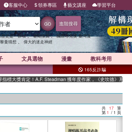
客服中心
領券專區
藝文講座
學習平台
進階搜尋
GO
、
、
果歷史是一群喵
暑期推薦
國際布克獎 臺灣漫
、
黎曼猜想
偉大的迷走神經
子
文具選物
漫畫
教科考用
165反詐騙
大獎肯定！A.F. Steadman 獲年度作家，《史坎德》系列帶
共
17
筆
第
1
/ 1
頁