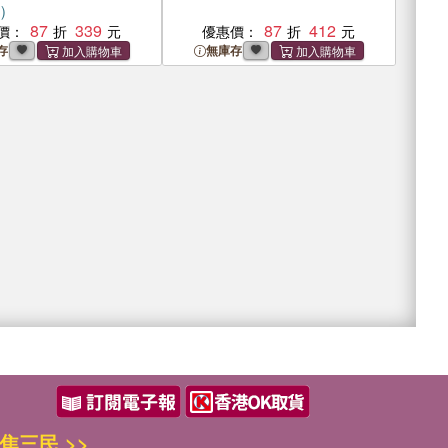
）
87
339
87
412
價：
優惠價：
存
無庫存
焦三民 >>