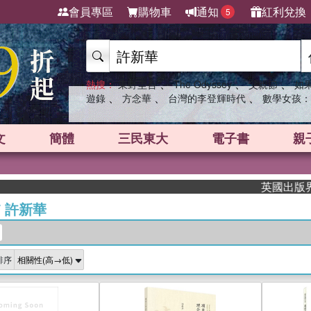
會員專區
購物車
通知
紅利兌換
5
、
、
、
熱搜：
東野圭吾
The Odyssey
父親節
如
、
、
、
遊錄
方念華
台灣的李登輝時代
數學女孩：
文
簡體
三民東大
電子書
親
英國出版界指標
/
許新華
排序