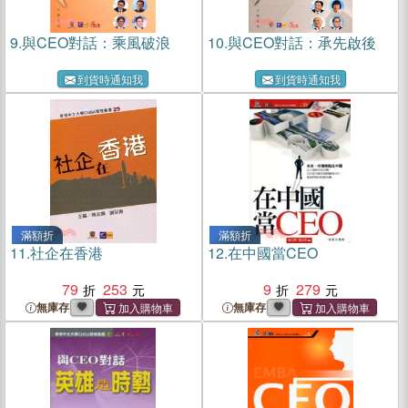
9.
與CEO對話：乘風破浪
10.
與CEO對話：承先啟後
到貨時通知我
到貨時通知我
滿額折
滿額折
11.
社企在香港
12.
在中國當CEO
79
253
9
279
無庫存
無庫存