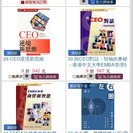
絕版無法訂購
滿額折
滿額折
29.
CEO逆境新思維
30.
與CEO對話：領袖的奧秘
－香港中文大學EMBA管理5
9
342
9
567
無庫存
無庫存
書紐電子書
滿額折