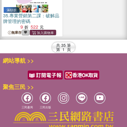
滿額折
35.
專業營銷第二課：破解品
牌管理的密碼
9
522
無庫存
共
35
筆
第
1
頁
網站導航 >>
聚焦三民 >>
三民書局
三民出版