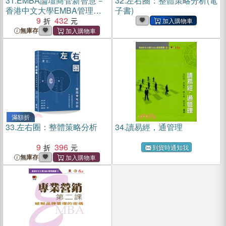
31.
EMBA論壇商管新智慧－
32.
左右圈：整體策略分析(電
香港中文大學EMBA管理叢
子書)
書6
9
432
無庫存
滿額折
33.
左右圈：整體策略分析
34.
讀易經，通管理
9
396
到貨時通知我
無庫存