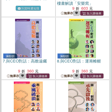
樓書解讀「安樂窩」
9
603
到貨時通知我
無庫存
滿額折
滿額折
7.
與CEO對話：高瞻遠矚
8.
與CEO對話：運籌帷幄
9
360
9
360
無庫存
無庫存