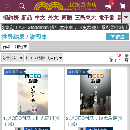
5
暢銷榜
新品
中文
外文
簡體
三民東大
電子書
親子
GO
A.F. Steadman 獲年度作家，《史坎德》系列帶你踏上熱血
搜尋結果
/
謝冠東
、
熱搜：
東野圭吾
高希均教授回憶錄
篩選
、
、
、
The Odyssey
父親節
如果歷
作者：謝冠東
、
、
史是一群喵
暑期推薦
國際布克
、
、
獎 臺灣漫遊錄
方念華
台灣的李
共
35
筆
顯示
排序
、
、
登輝時代
數學女孩：黎曼猜想
第
1
/ 1
頁
偉大的迷走神經
書紐電子書
書紐電子書
1.
與CEO對話：壯志高飛(電
2.
與CEO對話：轉危為機(電
子書)
子書)