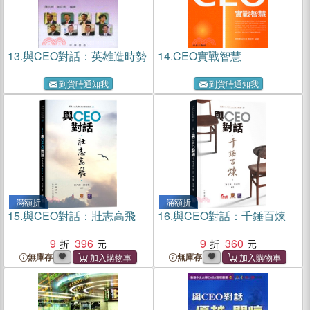
13.
與CEO對話：英雄造時勢
14.
CEO實戰智慧
到貨時通知我
到貨時通知我
滿額折
滿額折
15.
與CEO對話：壯志高飛
16.
與CEO對話：千錘百煉
9
396
9
360
無庫存
無庫存