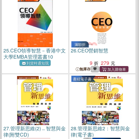
滿額折
25.
CEO領導智慧－香港中文
26.
CEO營銷智慧
大學EMBA管理叢書10
9
279
到貨時通知我
無庫存
書紐電子書
27.
管理新思維(2)﹘智慧與金
28.
管理新思維2：智慧與金
律(附雙CD)
律(電子書)