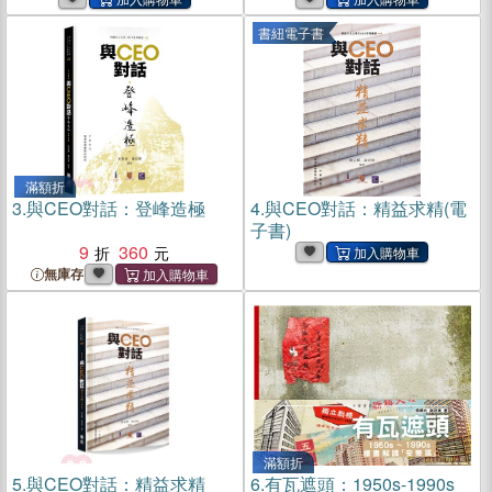
書紐電子書
滿額折
3.
與CEO對話：登峰造極
4.
與CEO對話：精益求精(電
子書)
9
360
無庫存
滿額折
5.
與CEO對話：精益求精
6.
有瓦遮頭：1950s-1990s