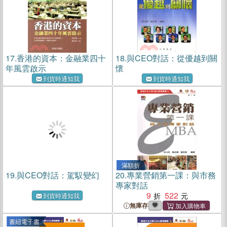
17.
香港的資本：金融業四十
18.
與CEO對話：從優越到關
年風雲啟示
懷
到貨時通知我
到貨時通知我
滿額折
19.
與CEO對話：駕馭變幻
20.
專業營銷第一課：與市務
專家對話
9
522
到貨時通知我
無庫存
書紐電子書