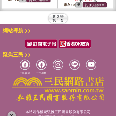
庫存：2
共
2
筆
第
1
頁
網站導航 >>
聚焦三民 >>
三民書局
三民出版
本站著作權屬弘雅三民圖書股份有限公司