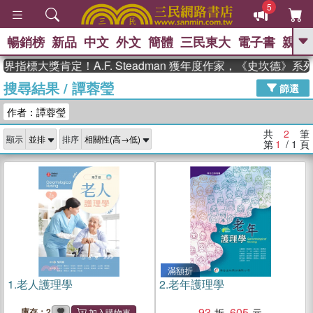
5
暢銷榜
新品
中文
外文
簡體
三民東大
電子書
親子
GO
界指標大獎肯定！A.F. Steadman 獲年度作家，《史坎德》
搜尋結果
/
譚蓉瑩
、
、
熱搜：
東野圭吾
The Odyssey
篩選
、
、
父親節
如果歷史是一群喵
暑期
作者：譚蓉瑩
、
、
推薦
國際布克獎 臺灣漫遊錄
方
、
、
念華
台灣的李登輝時代
數學女
共
2
筆
顯示
排序
、
孩：黎曼猜想
偉大的迷走神經
第
1
/ 1
頁
滿額折
1.
老人護理學
2.
老年護理學
93
605
庫存：2