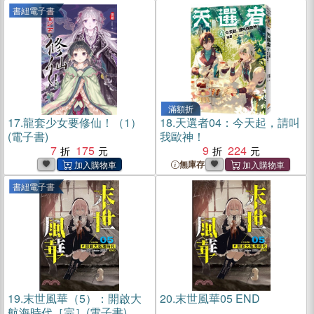
書紐電子書
滿額折
17.
龍套少女要修仙！（1）
18.
天選者04：今天起，請叫
(電子書)
我歐神！
7
175
9
224
無庫存
書紐電子書
19.
末世風華（5）：開啟大
20.
末世風華05 END
航海時代［完］(電子書)