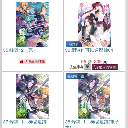
滿額折
35.
蜂舞12（完）
36.
網遊也可以這麼仙04
95
209
絕版無法訂購
無庫存
書紐電子書
37.
蜂舞11：神祕遺跡
38.
蜂舞11：神祕遺跡(電子
書)