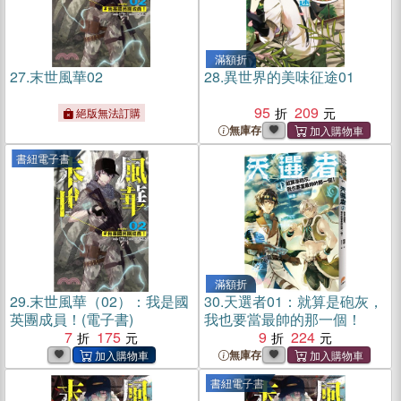
滿額折
27.
末世風華02
28.
異世界的美味征途01
95
209
絕版無法訂購
無庫存
書紐電子書
滿額折
29.
末世風華（02）：我是國
30.
天選者01：就算是砲灰，
英團成員！(電子書)
我也要當最帥的那一個！
7
175
9
224
無庫存
書紐電子書