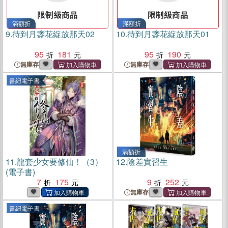
滿額折
滿額折
9.
待到月盞花綻放那天02
10.
待到月盞花綻放那天01
95
181
95
190
無庫存
無庫存
書紐電子書
滿額折
11.
龍套少女要修仙！（3）
12.
陰差實習生
(電子書)
7
175
9
252
無庫存
書紐電子書