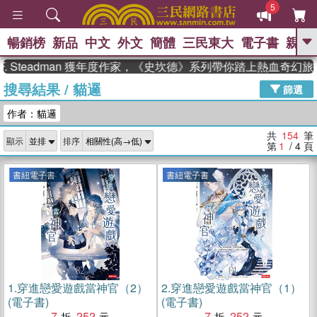
5
暢銷榜
新品
中文
外文
簡體
三民東大
電子書
親子
GO
teadman 獲年度作家，《史坎德》系列帶你踏上熱血奇幻旅程
搜尋結果
/
貓邏
、
熱搜：
東野圭吾
高希均教授回憶錄
篩選
、
、
、
The Odyssey
父親節
如果歷
作者：貓邏
、
、
史是一群喵
暑期推薦
國際布克
、
、
獎 臺灣漫遊錄
方念華
台灣的李
共
154
筆
顯示
排序
、
、
登輝時代
數學女孩：黎曼猜想
第
1
/ 4
頁
偉大的迷走神經
書紐電子書
書紐電子書
1.
穿進戀愛遊戲當神官（2）
2.
穿進戀愛遊戲當神官（1）
(電子書)
(電子書)
7
252
7
252