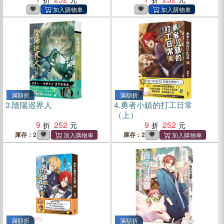
滿額折
滿額折
3.
陰陽巡界人
4.
勇者小鎮的打工日常
（上）
9
252
9
252
庫存：2
庫存：2
滿額折
滿額折