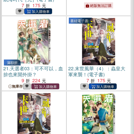
7
175
絕版無法訂購
書紐電子書
滿額折
21.
天選者03：可不可以，血
22.
末世風華（4）：蟲皇大
拚也來開外掛？
軍來襲！(電子書)
9
224
7
175
無庫存