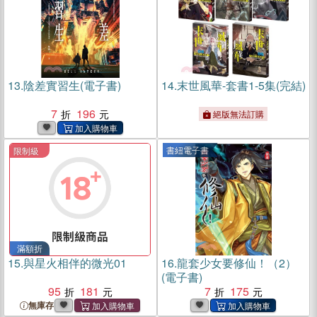
13.
陰差實習生(電子書)
14.
末世風華-套書1-5集(完結)
7
196
絕版無法訂購
書紐電子書
限制級
滿額折
15.
與星火相伴的微光01
16.
龍套少女要修仙！（2）
(電子書)
95
181
7
175
無庫存