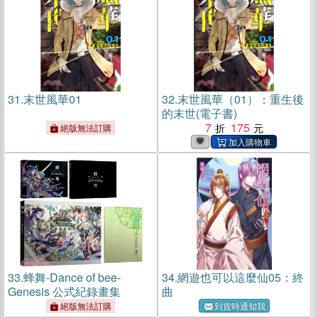
31.
末世風華01
32.
末世風華（01）：重生後
的末世(電子書)
7
175
絕版無法訂購
33.
蜂舞-Dance of bee-
34.
網遊也可以這麼仙05：終
Genesis 公式紀錄畫集
曲
絕版無法訂購
到貨時通知我