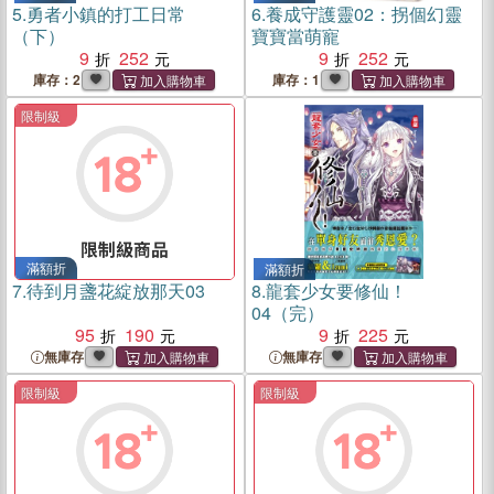
5.
勇者小鎮的打工日常
6.
養成守護靈02：拐個幻靈
（下）
寶寶當萌寵
9
252
9
252
庫存：2
庫存：1
限制級
滿額折
滿額折
7.
待到月盞花綻放那天03
8.
龍套少女要修仙！
04（完）
95
190
9
225
無庫存
無庫存
限制級
限制級