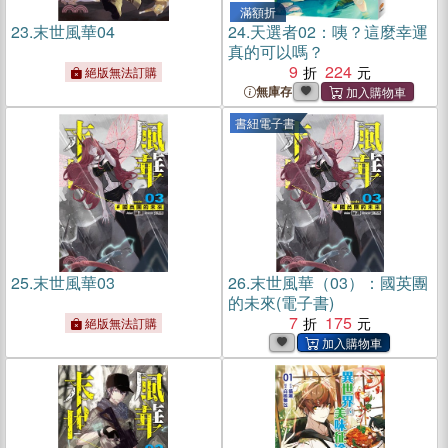
滿額折
23.
末世風華04
24.
天選者02：咦？這麼幸運
真的可以嗎？
9
224
絕版無法訂購
無庫存
書紐電子書
25.
末世風華03
26.
末世風華（03）：國英團
的未來(電子書)
7
175
絕版無法訂購