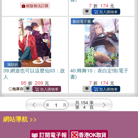
7
174
絕版無法訂購
書紐電子書
滿額折
39.
網遊也可以這麼仙03：故
40.
蜂舞10：表白定情(電子
人
書)
95
209
7
174
無庫存
共
154
筆
第
4
頁
網站導航 >>