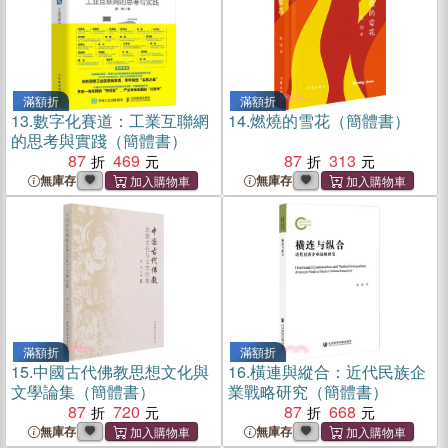
滿額折
滿額折
13.
數字化賽道：工業互聯網
14.
燃燒的雪花（簡體書）
的思考與實踐（簡體書）
87
469
87
313
無庫存
無庫存
滿額折
滿額折
15.
中國古代佛教思想文化與
16.
橫連與縱合：近代民族企
文學論集（簡體書）
業戰略研究（簡體書）
87
720
87
668
無庫存
無庫存