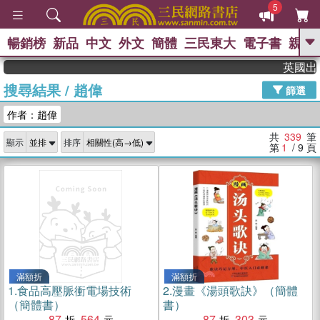
5
暢銷榜
新品
中文
外文
簡體
三民東大
電子書
親子
GO
英國出版界指標
搜尋結果
/
趙偉
、
、
熱搜：
東野圭吾
The Odyssey
篩選
、
、
父親節
如果歷史是一群喵
暑期
作者：趙偉
、
、
推薦
國際布克獎 臺灣漫遊錄
方
、
、
念華
台灣的李登輝時代
數學女
共
339
筆
顯示
排序
、
孩：黎曼猜想
偉大的迷走神經
第
1
/ 9
頁
滿額折
滿額折
1.
食品高壓脈衝電場技術
2.
漫畫《湯頭歌訣》（簡體
（簡體書）
書）
87
564
87
303