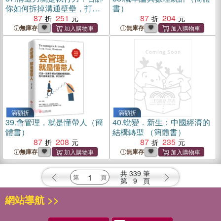
你如何拆掉溝通壁壘，打造
書）
執行力高效的團隊（簡體
87
251
87
204
書）
無庫存
無庫存
滿額折
滿額折
39.
會管理，就是懂帶人（簡
40.
蛻變．新生：中國經濟的
體書）
結構轉型 （簡體書）
87
208
87
235
無庫存
無庫存
共
339
筆
第
9
頁
網站導航 >>