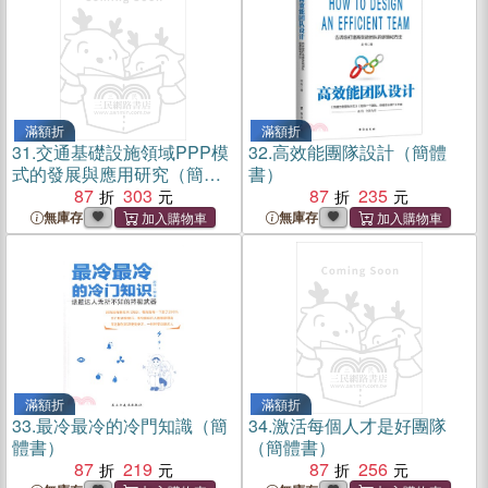
滿額折
滿額折
31.
交通基礎設施領域PPP模
32.
高效能團隊設計（簡體
式的發展與應用研究（簡體
書）
書）
87
303
87
235
無庫存
無庫存
滿額折
滿額折
33.
最冷最冷的冷門知識（簡
34.
激活每個人才是好團隊
體書）
（簡體書）
87
219
87
256