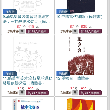
滿額折
滿額折
9.
油氣集輸裝備智能運維方
10.
中國當代律師（簡體書）
法：三甘醇脫水裝置（簡體
書）
87
418
87
835
無庫存
無庫存
滿額折
滿額折
11.
綠茵育英才:高校足球運動
12.
望鄉台（簡體書）
發展創新探索（簡體書）
87
459
87
459
無庫存
無庫存