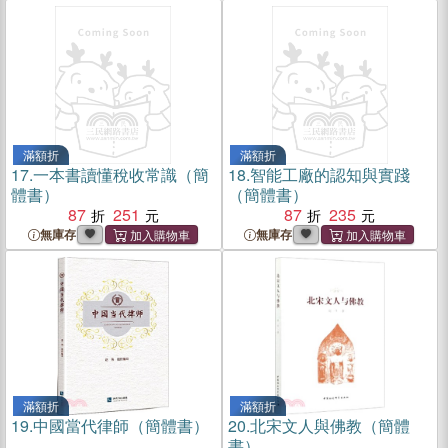
滿額折
滿額折
17.
一本書讀懂稅收常識（簡
18.
智能工廠的認知與實踐
體書）
（簡體書）
87
251
87
235
無庫存
無庫存
滿額折
滿額折
19.
中國當代律師（簡體書）
20.
北宋文人與佛教（簡體
書）