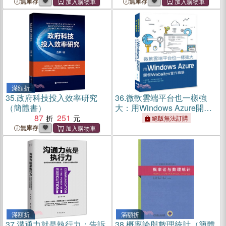
無庫存
無庫存
滿額折
35.
政府科技投入效率研究
36.
微軟雲端平台也一樣強
（簡體書）
大：用Windows Azure開發
87
251
WebSites實作精華
絕版無法訂購
無庫存
滿額折
滿額折
37.
溝通力就是執行力：告訴
38.
概率論與數理統計（簡體