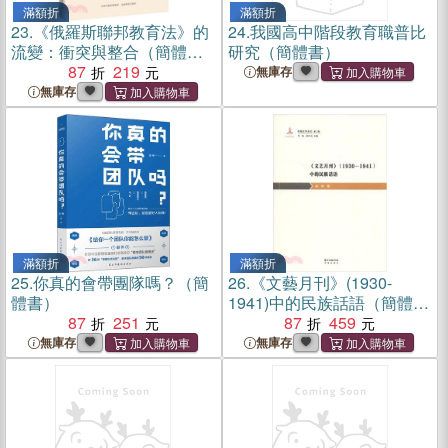
滿額折
滿額折
23.
《俄羅斯聯邦教育法》的
24.
我國高中階段教育職普比
流變：衝突與整合（簡體
研究（簡體書）
書）
87
219
無庫存
無庫存
滿額折
滿額折
25.
你真的會帶團隊嗎？（簡
26.
《文藝月刊》(1930-
體書）
1941)中的民族話語（簡體
87
251
書）
87
459
無庫存
無庫存