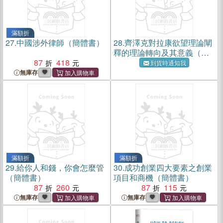
滿額折
27.
中國涉外律師（簡體書）
28.
齊澤克對拉康欲望理論闡
釋的理論轉向及其意義（簡
87
418
體書）
到貨時通知我
無庫存
滿額折
滿額折
29.
給你人和錢，你會怎麼管
30.
成功創業四大要素之創業
（簡體書）
項目和商機（簡體書）
87
260
87
115
無庫存
無庫存