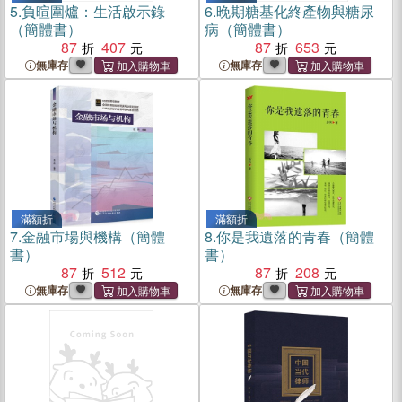
5.
負暄圍爐：生活啟示錄
6.
晚期糖基化終產物與糖尿
（簡體書）
病（簡體書）
87
407
87
653
無庫存
無庫存
滿額折
滿額折
7.
金融市場與機構（簡體
8.
你是我遺落的青春（簡體
書）
書）
87
512
87
208
無庫存
無庫存