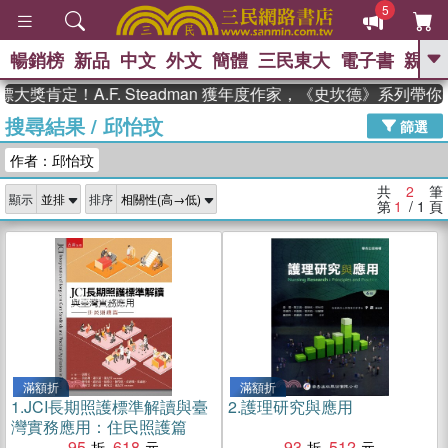
5
暢銷榜
新品
中文
外文
簡體
三民東大
電子書
親子
GO
大獎肯定！A.F. Steadman 獲年度作家，《史坎德》系列帶
搜尋結果
/
邱怡玟
、
熱搜：
東野圭吾
高希均教授回憶錄
篩選
、
、
、
The Odyssey
父親節
花開錦
作者：邱怡玟
、
、
、
繡
暑期推薦
方念華
台灣的
、
李登輝時代
數學女孩：黎曼猜想
共
2
筆
顯示
排序
、
、
偉大的迷走神經
如果歷史是一
第
1
/ 1
頁
、
群喵
臺灣漫遊錄
滿額折
滿額折
1.
JCI長期照護標準解讀與臺
2.
護理研究與應用
灣實務應用：住民照護篇
95
618
93
512