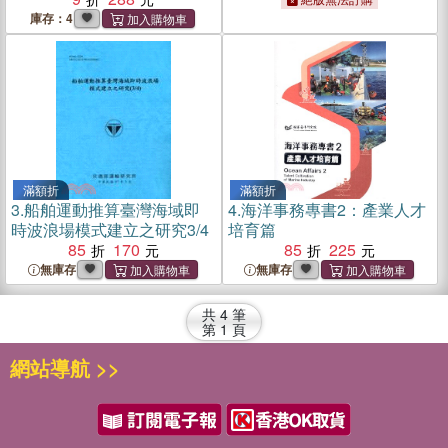
庫存：4
滿額折
滿額折
3.
船舶運動推算臺灣海域即
4.
海洋事務專書2：產業人才
時波浪場模式建立之研究3/4
培育篇
85
170
85
225
無庫存
無庫存
共
4
筆
第
1
頁
網站導航 >>