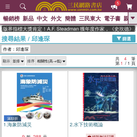
5
暢銷榜
新品
中文
外文
簡體
三民東大
電子書
親子
GO
版界指標大獎肯定！A.F. Steadman 獲年度作家，《史坎德
搜尋結果
/
邱逢琛
、
、
熱搜：
東野圭吾
The Odyssey
篩選
、
、
父親節
如果歷史是一群喵
暑期
作者：邱逢琛
、
、
推薦
國際布克獎 臺灣漫遊錄
方
、
、
念華
台灣的李登輝時代
數學女
共
4
筆
顯示
排序
、
孩：黎曼猜想
偉大的迷走神經
第
1
/ 1
頁
滿額折
1.
海象防減災
2.
水下技術概論
9
288
絕版無法訂購