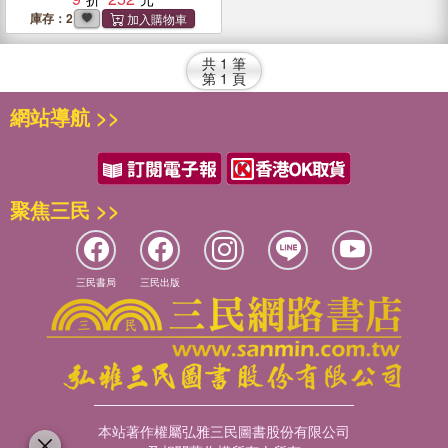
庫存：2
共
1
筆
第
1
頁
網站導航 >>
聚焦三民 >>
三民書局
三民出版
本站著作權屬弘雅三民圖書股份有限公司