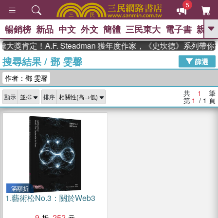
5
暢銷榜
新品
中文
外文
簡體
三民東大
電子書
親子
GO
大獎肯定！A.F. Steadman 獲年度作家，《史坎德》系列帶
搜尋結果
/
鄧 雯馨
、
熱搜：
東野圭吾
高希均教授回憶錄
篩選
、
、
、
The Odyssey
父親節
如果歷
作者：鄧 雯馨
、
、
史是一群喵
暑期推薦
國際布克
、
、
獎 臺灣漫遊錄
方念華
台灣的李
共
1
筆
顯示
排序
、
、
登輝時代
數學女孩：黎曼猜想
第
1
/ 1
頁
偉大的迷走神經
滿額折
1.
藝術松No.3：關於Web3
9
252