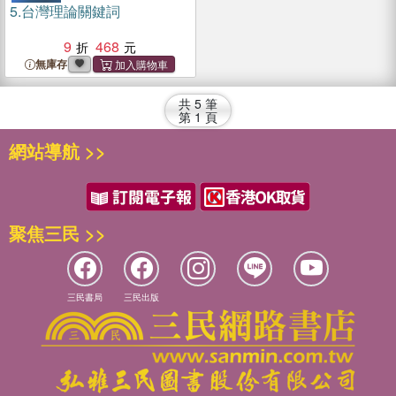
5.
台灣理論關鍵詞
9
468
無庫存
共
5
筆
第
1
頁
網站導航 >>
聚焦三民 >>
三民書局
三民出版