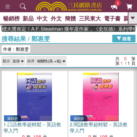
5
暢銷榜
新品
中文
外文
簡體
三民東大
電子書
親子
GO
大獎肯定！A.F. Steadman 獲年度作家，《史坎德》系列帶
搜尋結果
/
鄭惠雯
、
、
熱搜：
東野圭吾
The Odyssey
篩選
、
、
父親節
如果歷史是一群喵
暑期
作者：鄭惠雯
、
、
推薦
國際布克獎 臺灣漫遊錄
方
、
、
念華
台灣的李登輝時代
數學女
共
5
筆
顯示
排序
、
孩：黎曼猜想
偉大的迷走神經
第
1
/ 1
頁
滿額折
滿額折
1.
口語教學超輕鬆－英語教
2.
閱讀教學超輕鬆－英語教
學入門
學入門
9
198
9
198