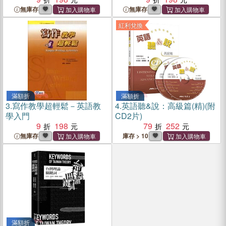
無庫存
無庫存
紅利兌換
滿額折
滿額折
3.
寫作教學超輕鬆－英語教
4.
英語聽&說：高級篇(精)(附
學入門
CD2片)
9
198
79
252
無庫存
庫存 > 10
滿額折