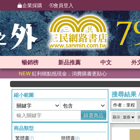
企業採購
會員登入
暢銷榜
新品
推薦
中文
外
NEW
紅利積點抵現金，消費購書更貼心
搜尋結果
縮小範圍
作者：里程
篩選商品
顯示
商品類型
繁體書
簡體書
(7)
(2)