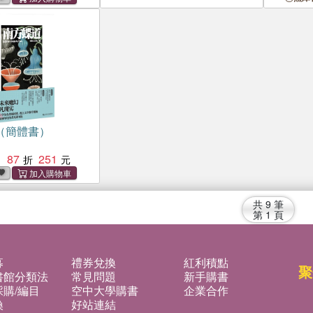
（簡體書）
87
251
：
共
9
筆
第
1
頁
募
禮券兌換
紅利積點
聚
書館分類法
常見問題
新手購書
購/編目
空中大學購書
企業合作
換
好站連結