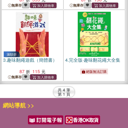
無庫存
無庫存
滿額折
3.
趣味翻繩遊戲（簡體書）
4.
完全版‧趣味翻花繩大全集
87
115
絕版無法訂購
無庫存
共
4
筆
第
1
頁
網站導航 >>