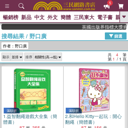
5
暢銷榜
新品
中文
外文
簡體
三民東大
電子書
親子
GO
英國出版界指標大獎肯定！
搜尋結果
/
野口廣
、
、
熱搜：
東野圭吾
The Odyssey
篩選
、
、
父親節
如果歷史是一群喵
暑期
作者：野口廣
、
、
推薦
國際布克獎 臺灣漫遊錄
方
、
、
念華
台灣的李登輝時代
數學女
共
4
筆
顯示
排序
、
孩：黎曼猜想
偉大的迷走神經
第
1
/ 1
頁
滿額折
滿額折
1.
益智翻繩遊戲大全集（簡
2.
和Hello Kitty一起玩：開心
體書）
翻繩（簡體書）
87
355
87
156