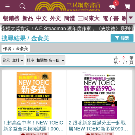
5
暢銷榜
新品
中文
外文
簡體
三民東大
電子書
親子
GO
標大獎肯定！A.F. Steadman 獲年度作家，《史坎德》系列
搜尋結果
/
金兪美
、
熱搜：
東野圭吾
高希均教授回憶錄
篩選
、
、
、
The Odyssey
父親節
如果歷
作者：金兪美
、
、
史是一群喵
暑期推薦
國際布克
、
、
獎 臺灣漫遊錄
方念華
台灣的李
共
2
筆
顯示
排序
、
、
登輝時代
數學女孩：黎曼猜想
第
1
/ 1
頁
偉大的迷走神經
1.
超高命中率！NEW TOEIC
2.
跟著新多益滿分王一起戰
新多益全真模擬試題1,000題
勝NEW TOEIC新多益990分
＋解析（附1MP3＋防水書
（全真模擬試題＋解析）
絕版無法訂購
絕版無法訂購