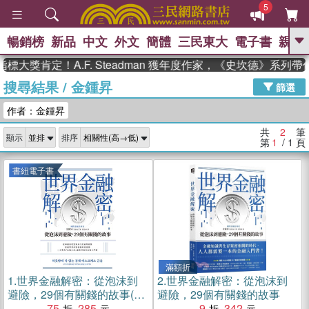
5
暢銷榜
新品
中文
外文
簡體
三民東大
電子書
親子
GO
標大獎肯定！A.F. Steadman 獲年度作家，《史坎德》系列
搜尋結果
/
金鍾昇
、
熱搜：
東野圭吾
高希均教授回憶錄
篩選
、
、
、
The Odyssey
父親節
如果歷
作者：金鍾昇
、
、
史是一群喵
暑期推薦
國際布克
、
、
獎 臺灣漫遊錄
方念華
台灣的李
共
2
筆
顯示
排序
、
、
登輝時代
數學女孩：黎曼猜想
第
1
/ 1
頁
偉大的迷走神經
書紐電子書
滿額折
1.
世界金融解密：從泡沫到
2.
世界金融解密：從泡沫到
避險，29個有關錢的故事(電
避險，29個有關錢的故事
子書)
75
285
9
342