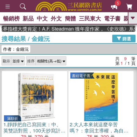
5
暢銷榜
新品
中文
外文
簡體
三民東大
電子書
親子
GO
指標大獎肯定！A.F. Steadman 獲年度作家，《史坎德》
搜尋結果
/
金鐘沅
、
熱搜：
東野圭吾
高希均教授回憶錄
篩選
、
、
、
The Odyssey
父親節
如果歷
作者：金鐘沅
、
、
史是一群喵
暑期推薦
國際布克
、
、
獎 臺灣漫遊錄
方念華
台灣的李
共
9
筆
顯示
排序
、
、
登輝時代
數學女孩：黎曼猜想
第
1
/ 1
頁
偉大的迷走神經
書紐電子書
滿額折
1.
靜靜把自己寫回來：中、
2.
大人本來就這麼辛苦
英雙語對照，100天抄寫計
嗎？：拿回主導權，為自己
畫，陪你沉澱情緒、整理人
79
379
而活的79個提醒(電子書)
75
300