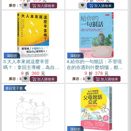
生
庫存：7
滿額折
滿額折
3.
大人本來就這麼辛苦
4.
給你的一句狠話：不管現
嗎？：拿回主導權，為自己
在的你遇到什麼煩惱，都能
而活的79個提醒
9
360
找到一句直擊內心深處，穿
9
378
透迷茫的強心劑。
庫存：3
庫存：3
書紐電子書
滿額折