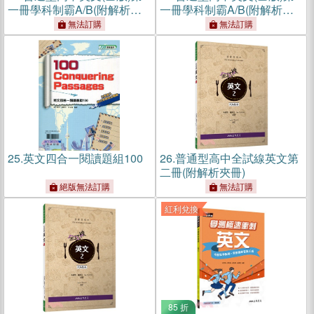
一冊學科制霸A/B(附解析附
一冊學科制霸A/B(附解析附
冊)
冊)
無法訂購
無法訂購
25.
英文四合一閱讀題組100
26.
普通型高中全試線英文第
二冊(附解析夾冊)
絕版無法訂購
無法訂購
紅利兌換
85 折