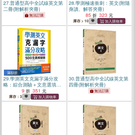
27.
普通型高中全試線英文第
28.
學測極速衝刺：英文(附隨
二冊(附解析夾冊)
身讀、解答夾冊)
85
323
無法訂購
庫存 > 10
滿額折
29.
學測英文克漏字滿分攻
30.
普通型高中全試線英文第
略：綜合測驗＋文意選填＋
四冊(附解析夾冊)
篇章結構50回全真模擬題
9
351
無法訂購
【篇章結構增修版】（菊
庫存：3
8K）