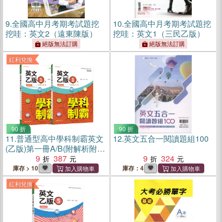
9.
全國高中月考期考試題挖
10.
全國高中月考期考試題挖
挖哇：英文2（遠東陳版）
挖哇：英文1（三民乙版）
絕版無法訂購
絕版無法訂購
紅利兌換
90 折
90 折
11.
普通型高中學科制霸英文
12.
英文五合一閱讀題組100
(乙版)第一冊A/B(附解析附
冊)(修訂二版)
9
387
9
324
庫存 > 10
庫存：4
紅利兌換