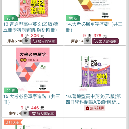
90 折
90 折
13.
普通型高中英文(乙版)第
14.
大考必勝單字基礎（共三
五冊學科制霸(附解析附冊)
冊）
9
306
9
378
庫存 > 10
庫存：4
90 折
15.
大考必勝單字進階（共三
16.
普通型高中英文(乙版)第
冊）
四冊學科制霸A/B(附解析附
9
446
冊)
無法訂購
庫存：4
紅利兌換