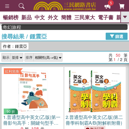
5
暢銷榜
新品
中文
外文
簡體
三民東大
電子書
親子
GO
旅程
搜尋結果
/
鍾震亞
、
熱搜：
東野圭吾
高希均教授回憶錄
篩選
、
、
、
The Odyssey
父親節
如果歷
作者：鍾震亞
、
、
史是一群喵
暑期推薦
國際布克
、
、
獎 臺灣漫遊錄
方念華
台灣的李
共
50
筆
顯示
排序
、
、
登輝時代
數學女孩：黎曼猜想
第
1
/ 2
頁
偉大的迷走神經
紅利兌換
90 折
1.
普通型高中英文(乙版)第一
2.
普通型高中英文(乙版)第二
冊影句高手：關鍵句型手冊
冊學科制霸A/B(附解析附冊)
(附解析夾冊)
9
108
無法訂購