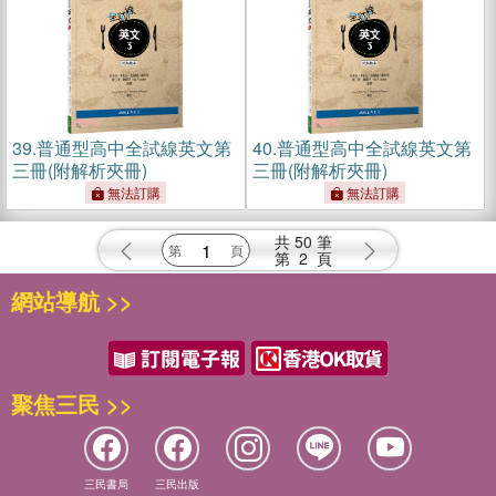
39.
普通型高中全試線英文第
40.
普通型高中全試線英文第
三冊(附解析夾冊)
三冊(附解析夾冊)
無法訂購
無法訂購
共
50
筆
第
2
頁
網站導航 >>
聚焦三民 >>
三民書局
三民出版