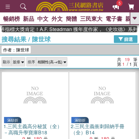
5
暢銷榜
新品
中文
外文
簡體
三民東大
電子書
親子
GO
標大獎肯定！A.F. Steadman 獲年度作家，《史坎德》系列
搜尋結果
/
陳世球
、
、
熱搜：
東野圭吾
The Odyssey
篩選
、
、
父親節
如果歷史是一群喵
暑期
作者：陳世球
、
、
推薦
國際布克獎 臺灣漫遊錄
方
、
、
念華
台灣的李登輝時代
數學女
共
19
筆
顯示
排序
、
孩：黎曼猜想
偉大的迷走神經
第
1
/ 1
頁
滿額折
滿額折
1.
三民主義高分秘笈（全）
2.
三民主義衝刺歸納手冊
－高職升學寶庫B18
（全）B14
9
180
9
180