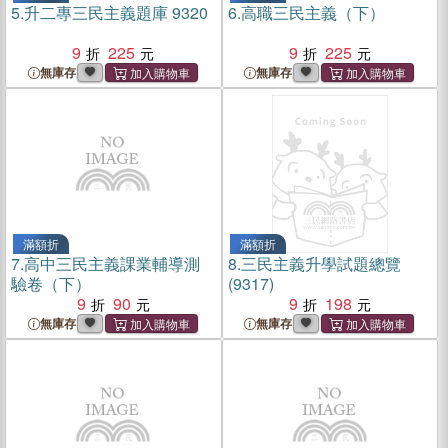
5.
升二專三民主義題庫 9320
6.
高職三民主義（下）
9
225
9
225
無庫存
無庫存
滿額折
滿額折
7.
高中三民主義課業輔導測
8.
三民主義升學試題總覽
驗卷（下）
(9317)
9
90
9
198
無庫存
無庫存