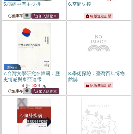
5.
病痛中有主扶持
6.
空間失控
無庫存
絕版無法訂購
滿額折
7.
台灣文學研究在韓國：歷
8.
學術探險：臺灣百年博物
史情感與東亞連帶
館誌
9
324
絕版無法訂購
無庫存