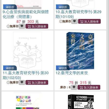
滿額折
滿額折
9.
心血管疾病規範化與個體
10.
嘉大教育研究學刊-第29
化治療（簡體書）
期(101/09)
87
303
無庫存
無庫存
滿額折
滿額折
11.
嘉大教育研究學刊-第30
12.
臺灣文學的來世
期(102/03)
75
315
無庫存
庫存：6