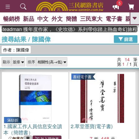
5
暢銷榜
新品
中文
外文
簡體
三民東大
電子書
親子
GO
Steadman 獲年度作家，《史坎德》系列帶你踏上熱血奇幻旅程
搜尋結果
/
陳國偉
、
、
熱搜：
東野圭吾
The Odyssey
篩選
、
、
父親節
如果歷史是一群喵
暑期
作者：陳國偉
、
、
推薦
國際布克獎 臺灣漫遊錄
方
、
、
念華
台灣的李登輝時代
數學女
共
14
筆
顯示
排序
、
孩：黎曼猜想
偉大的迷走神經
第
1
/ 1
頁
書紐電子書
滿額折
1.
國家工作人員信息安全讀
2.
草堂墨寶(電子書)
本（簡體書）
7
448
無庫存