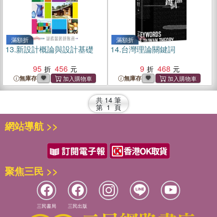
滿額折
滿額折
13.
新設計概論與設計基礎
14.
台灣理論關鍵詞
95
456
9
468
無庫存
無庫存
共
14
筆
第
1
頁
網站導航 >>
聚焦三民 >>
三民書局
三民出版