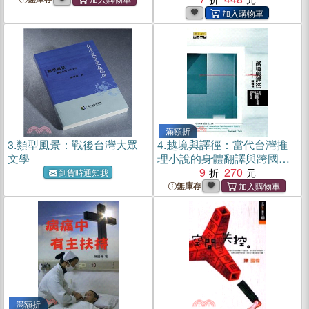
滿額折
3.
類型風景：戰後台灣大眾
4.
越境與譯徑：當代台灣推
文學
理小說的身體翻譯與跨國生
成
9
270
到貨時通知我
無庫存
滿額折