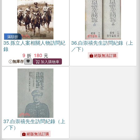
滿額折
35.
孫立人案相關人物訪問紀
36.
白崇禧先生訪問紀錄（上
錄
／下）
9
180
絕版無法訂購
無庫存
37.
白崇禧先生訪問紀錄（上
／下）
絕版無法訂購