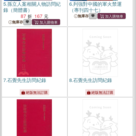
5.
孫立人案相關人物訪問紀
6.
列強對中國的軍火禁運
錄（簡體書）
（專刊四十七）
87
167
無庫存
無庫存
7.
石覺先生訪問紀錄
8.
石覺先生訪問紀錄
絕版無法訂購
絕版無法訂購