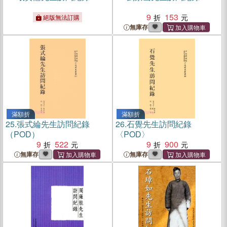
9
153
絕版無法訂購
無庫存
滿額折
滿額折
25.
張式綸先生訪問紀錄
26.
石覺先生訪問紀錄
（POD）
〈POD〉
9
522
9
900
無庫存
無庫存