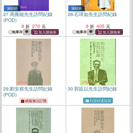
滿額折
滿額折
27.
周雍能先生訪問紀錄
28.
石璋如先生訪問紀錄
(POD)
9
270
9
405
無庫存
無庫存
29.
劉安祺先生訪問紀錄
30.
郭廷以先生訪問紀錄
(POD)
絕版無法訂購
到貨時通知我