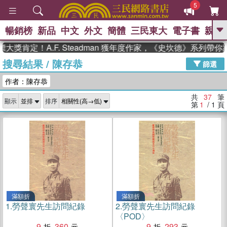
5
暢銷榜
新品
中文
外文
簡體
三民東大
電子書
親子
GO
定！A.F. Steadman 獲年度作家，《史坎德》系列帶你踏上
搜尋結果
/
陳存恭
、
熱搜：
東野圭吾
高希均教授回憶錄
篩選
、
、
、
The Odyssey
父親節
如果歷
作者：陳存恭
、
、
史是一群喵
暑期推薦
國際布克
、
、
獎 臺灣漫遊錄
方念華
台灣的李
共
37
筆
顯示
排序
、
、
登輝時代
數學女孩：黎曼猜想
第
1
/ 1
頁
偉大的迷走神經
滿額折
滿額折
1.
勞聲寰先生訪問紀錄
2.
勞聲寰先生訪問紀錄
〈POD〉
9
360
9
293