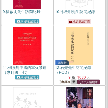
9.
徐啟明先生訪問紀錄
10.
徐啟明先生訪問紀錄
到貨時通知我
絕版無法訂購
滿額折
11.
列強對中國的軍火禁運
12.
石覺先生訪問紀錄
（專刊四十七）
（POD）
9
1080
到貨時通知我
無庫存