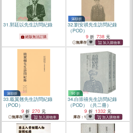
滿額折
31.
郭廷以先生訪問紀錄
32.
劉安祺先生訪問紀錄
（POD）
9
738
絕版無法訂購
無庫存
滿額折
90 折
33.
戢翼翹先生訪問紀錄
34.
白崇禧先生訪問紀錄
（POD）
（POD）（共二冊）
9
270
9
1332
無庫存
庫存：1