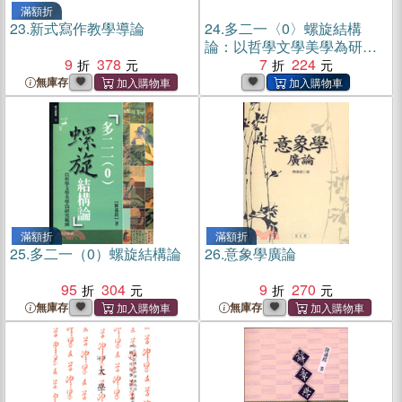
滿額折
23.
新式寫作教學導論
24.
多二一〈0〉螺旋結構
論：以哲學文學美學為研究
9
378
範圍(電子書)
7
224
無庫存
滿額折
滿額折
25.
多二一（0）螺旋結構論
26.
意象學廣論
95
304
9
270
無庫存
無庫存