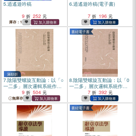
5.
逍遙遊吟稿
6.
逍遙遊吟稿(電子書)
9
252
7
196
庫存：1
書紐電子書
滿額折
7.
陰陽雙螺旋互動論：以「○
8.
陰陽雙螺旋互動論：以「0
一二多」層次邏輯系統作通
一二多」層次邏輯系統作通
貫觀察
9
504
貫觀察(電子書)
7
392
無庫存
書紐電子書