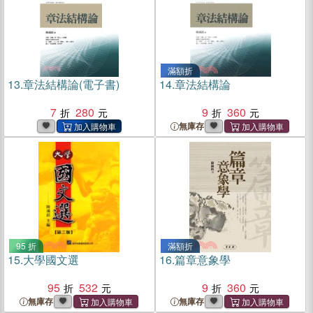
滿額折
13.
章法結構論(電子書)
14.
章法結構論
7
280
9
360
無庫存
95 折
滿額折
15.
大學國文選
16.
篇章意象學
95
532
9
360
無庫存
無庫存