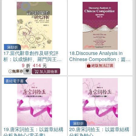
滿額折
17.
當代辭章創作及研究評
18.
Discourse Analysis in
析：以成惕軒、羅門與王希
Chinese Composition：篇章
杰、鄭頤壽、曾祥芹、趙山
9
414
結構學
絕版無法訂購
林等大師為對象
無庫存
書紐電子書
滿額折
19.
唐宋詞拾玉：以篇章結構
20.
唐宋詞拾玉：以篇章結構
分析為軸心(電子書)
分析為軸心