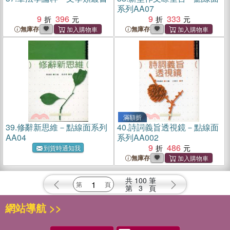
系列AA07
9
396
9
333
無庫存
無庫存
滿額折
39.
修辭新思維－點線面系列
40.
詩詞義旨透視鏡－點線面
AA04
系列AA002
9
486
到貨時通知我
無庫存
共
100
筆
第
3
頁
網站導航 >>