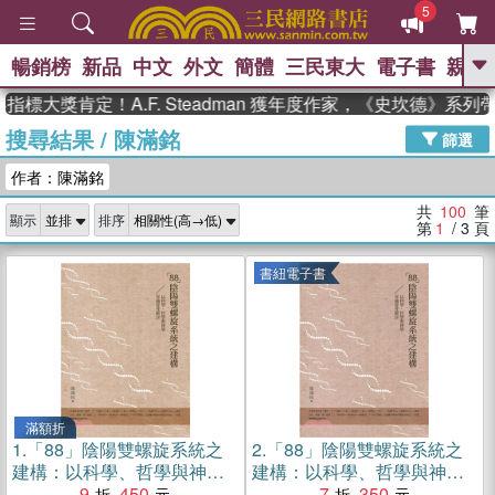
5
暢銷榜
新品
中文
外文
簡體
三民東大
電子書
親子
GO
肯定！A.F. Steadman 獲年度作家，《史坎德》系列帶你踏
搜尋結果
/
陳滿銘
、
熱搜：
東野圭吾
高希均教授回憶錄
篩選
、
、
、
The Odyssey
父親節
如果歷
作者：陳滿銘
、
、
史是一群喵
暑期推薦
國際布克
、
、
獎 臺灣漫遊錄
方念華
台灣的李
共
100
筆
顯示
排序
、
、
登輝時代
數學女孩：黎曼猜想
第
1
/ 3
頁
偉大的迷走神經
書紐電子書
滿額折
1.
「88」陰陽雙螺旋系統之
2.
「88」陰陽雙螺旋系統之
建構：以科學、哲學與神學
建構：以科學、哲學與神學
作通貫性研討
9
450
作通貫性研討(電子書)
7
350