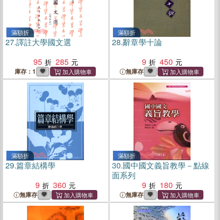
滿額折
滿額折
27.
譯註大學國文選
28.
辭章學十論
95
285
9
450
庫存：1
無庫存
滿額折
滿額折
29.
篇章結構學
30.
國中國文義旨教學－點線
面系列
9
360
9
180
無庫存
無庫存