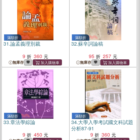
滿額折
滿額折
31.
論孟義理別裁
32.
蘇辛詞論稿
9
360
95
257
無庫存
無庫存
滿額折
滿額折
33.
章法學綜論
34.
大學入學考試國文科試題
分析87-91
9
450
9
360