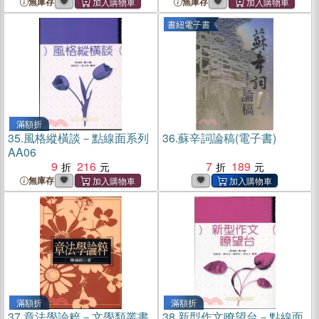
無庫存
無庫存
書紐電子書
滿額折
35.
風格縱橫談－點線面系列
36.
蘇辛詞論稿(電子書)
AA06
9
216
7
189
無庫存
滿額折
滿額折
37.
章法學論粹－文學類叢書
38.
新型作文瞭望台－點線面