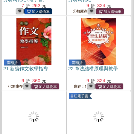
7
252
9
324
無庫存
滿額折
滿額折
21.
新編作文教學指導
22.
章法結構原理與教學
9
360
9
324
無庫存
庫存：1
書紐電子書