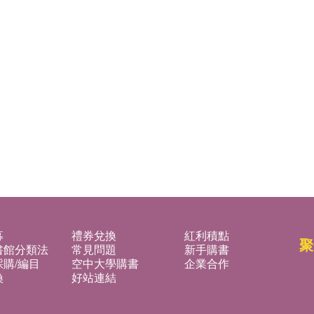
募
禮券兌換
紅利積點
聚
書館分類法
常見問題
新手購書
購/編目
空中大學購書
企業合作
換
好站連結