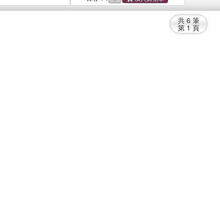
共
6
筆
第
1
頁