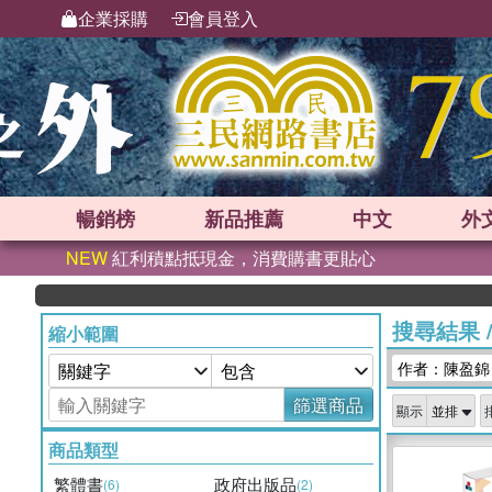
企業採購
會員登入
暢銷榜
新品
推薦
中文
外
NEW
紅利積點抵現金，消費購書更貼心
搜尋結果
縮小範圍
作者：陳盈錦
篩選商品
顯示
商品類型
繁體書
政府出版品
(6)
(2)