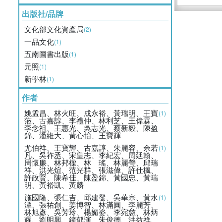
出版社/品牌
文化部文化資產局
(2)
一品文化
(1)
五南圖書出版
(1)
元照
(1)
新學林
(1)
作者
姚孟昌、林火旺、成永裕、黃瑞明、王寶
(1)
蒞、古嘉諄、李禮仲、林利芝、王偉霖、
李念祖、王惠光、吳志光、蔡新毅、陳盈
錦、潘維大、黃心怡、王寶輝
尤伯祥、王寶輝、古嘉諄、朱麗容、余若
(1)
凡、吳祚丞、宋皇志、李紀宏、周廷翰、
周懷廉、林邦樑、林 瑤、林麗瑩、邱瑞
祥、洪光煊、范光群、張滋偉、許仕楓、
許政賢、陳希佳、陳盈錦、黃國忠、黃瑞
明、黃裕凱、黃麟
施國隆、張仁吉、邱建發、吳華宗、黃水
(1)
潭、張祐創、姜博智、林滿圓、李麗芳、
林旭彥、吳芳玲、楊媚姿、李宛慈、林炳
耀、劉明興、鐘郁演、朱俊德、洪益祥、