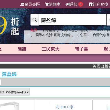
會員專區
購物車
通知
紅利兌換
5
、
、
熱搜：
東野圭吾
高希均教授回憶錄
The Odys
、
、
、
國際布克獎 臺灣漫遊錄
方念華
台灣的李登
文
簡體
三民東大
電子書
親
英國出版界指標大
/
陳盈錦
排序