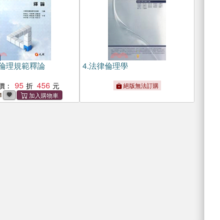
倫理規範釋論
4.
法律倫理學
95
456
價：
絕版無法訂購
1