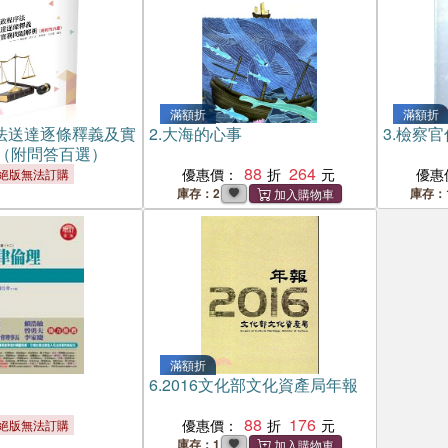
滿額折
滿額折
法送達逐條釋義及實
2.
大海的心事
3.
檢察官
（附問答百選）
88
264
優惠價：
優惠
絕版無法訂購
庫存：2
庫存：
滿額折
6.
2016文化部文化資產局年報
88
176
優惠價：
絕版無法訂購
庫存：1