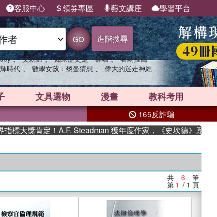
客服中心
領券專區
藝文講座
學習平台
進階搜尋
GO
、
、
、
sey
父親節
如果歷史是一群喵
暑期推薦
、
、
輝時代
數學女孩：黎曼猜想
偉大的迷走神經
子
文具選物
漫畫
教科考用
165反詐騙
獎肯定！A.F. Steadman 獲年度作家，《史坎德》系列帶
共
6
筆
第
1
/ 1
頁