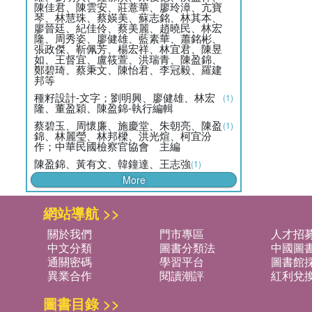
陳佳君、陳雲安、莊薏華、廖玲漳、亢寶
琴、林慧珠、蔡媖美、蘇志銘、林其本、
廖晉廷、紀佳伶、蔡美麗、趙曉民、林宏
隆、周秀姿、廖健雄、藍素華、蕭銘彬、
張政傑、靳佩芳、楊宏祥、林宜君、陳昱
如、王督宜、盧筱萱、洪瑞青、陳盈錦、
鄭碧琦、蔡秉文、陳怡君、李冠毅、羅建
邦等
種籽設計-文字；劉明興、廖健雄、林宏
(1)
隆、董盈穎、陳盈錦-執行編輯
蔡碧玉、周懷廉、施慶堂、朱朝亮、陳盈
(1)
錦、林麗瑩、林邦樑、洪光煊、柯宜汾
作；中華民國檢察官協會 主編
陳盈錦、黃有文、韓鐘達、王志強
(1)
More
網站導航 >>
關於我們
門市專區
人才招
中文分類
圖書分類法
中國圖
通關密碼
學習平台
圖書館採
異業合作
閱讀潮評
紅利兌
圖書目錄 >>