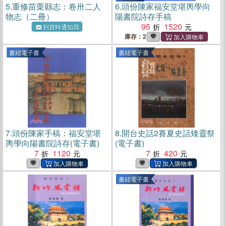
5.
重修苗栗縣志：卷卅二人
6.
頭份陳家福安堂堪輿學向
物志（二冊）
陽書院詩存手稿
95
1520
到貨時通知我
庫存：2
書紐電子書
書紐電子書
7.
頭份陳家手稿：福安堂堪
8.
開台史話2賽夏史話矮靈祭
輿學向陽書院詩存(電子書)
(電子書)
7
1120
7
420
書紐電子書