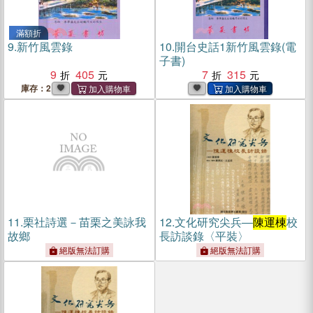
滿額折
9.
新竹風雲錄
10.
開台史話1新竹風雲錄(電
子書)
9
405
7
315
庫存：2
11.
栗社詩選－苗栗之美詠我
12.
文化研究尖兵―
陳運棟
校
故鄉
長訪談錄〈平裝〉
絕版無法訂購
絕版無法訂購