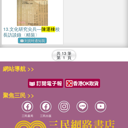
13.
文化研究尖兵―
陳運棟
校
長訪談錄〈精裝〉
到貨時通知我
共
13
筆
第
1
頁
網站導航 >>
聚焦三民 >>
三民書局
三民出版