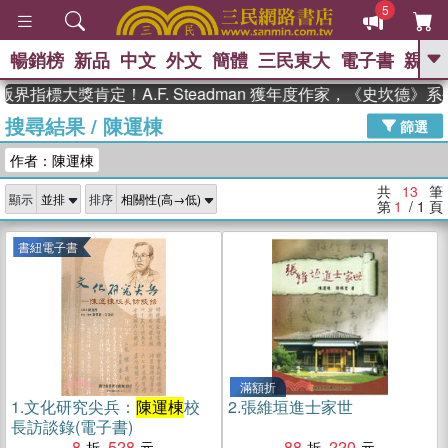
5
暢銷榜
新品
中文
外文
簡體
三民東大
電子書
親子
GO
指標大獎肯定！A.F. Steadman 獲年度作家，《史坎德》
搜尋結果
/
陳運棟
、
熱搜：
東野圭吾
高希均教授回憶錄
篩選
、
、
、
The Odyssey
父親節
如果歷
作者：陳運棟
、
、
史是一群喵
暑期推薦
國際布克
、
、
獎 臺灣漫遊錄
方念華
台灣的李
共
13
筆
顯示
排序
、
、
登輝時代
數學女孩：黎曼猜想
第
1
/ 1
頁
偉大的迷走神經
書紐電子書
滿額折
1.
文化研究尖兵：
陳運棟
校
2.
張維垣進士家世
長訪談錄(電子書)
8
528
88
220