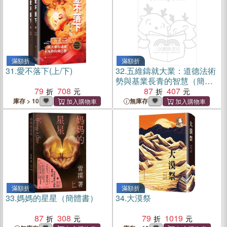
滿額折
滿額折
31.
愛不落下(上/下)
32.
五維鑄就大業：道德法術
勢與基業長青的智慧（簡體
79
708
書）
87
407
庫存 > 10
無庫存
滿額折
滿額折
33.
媽媽的星星（簡體書）
34.
大漠祭
87
308
79
1019