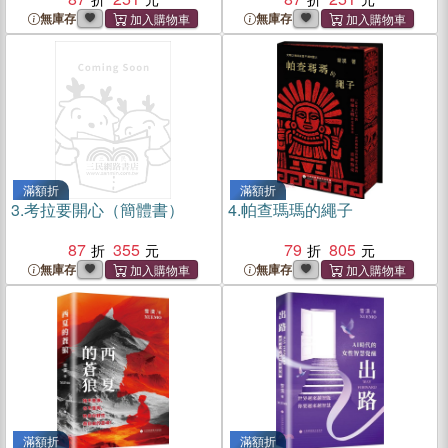
無庫存
無庫存
滿額折
滿額折
3.
考拉要開心（簡體書）
4.
帕查瑪瑪的繩子
87
355
79
805
無庫存
無庫存
滿額折
滿額折