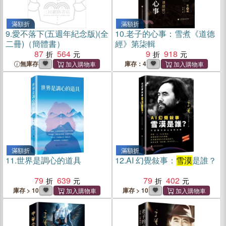
滿額折
滿額折
9.
愛不落下(五週年紀念版)(全
10.
老子的心事：雪煮《道德
二冊)（簡體書）
經》第柒輯
87
564
9
918
無庫存
庫存：4
滿額折
滿額折
11.
世界是調心的道具
12.
AI 幻覺敍事：
雪漠
是誰？
79
639
79
402
庫存 > 10
庫存 > 10