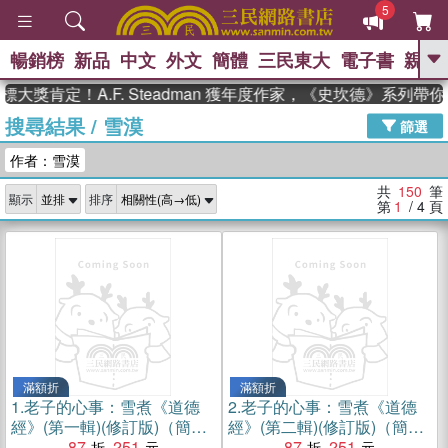
5
暢銷榜
新品
中文
外文
簡體
三民東大
電子書
親子
GO
定！A.F. Steadman 獲年度作家，《史坎德》系列帶你踏上
搜尋結果
/
雪漠
、
、
熱搜：
東野圭吾
The Odyssey
篩選
、
、
父親節
如果歷史是一群喵
暑期
作者：雪漠
、
、
推薦
國際布克獎 臺灣漫遊錄
方
、
、
念華
台灣的李登輝時代
數學女
共
150
筆
顯示
排序
、
孩：黎曼猜想
偉大的迷走神經
第
1
/ 4
頁
滿額折
滿額折
1.
老子的心事：雪煮《道德
2.
老子的心事：雪煮《道德
經》(第一輯)(修訂版)（簡體
經》(第二輯)(修訂版)（簡體
書）
87
251
書）
87
251