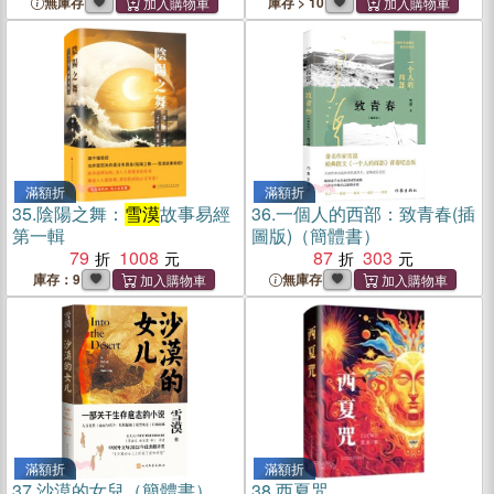
無庫存
庫存 > 10
滿額折
滿額折
35.
陰陽之舞：
雪漠
故事易經
36.
一個人的西部：致青春(插
第一輯
圖版)（簡體書）
79
1008
87
303
庫存：9
無庫存
滿額折
滿額折
37.
沙漠的女兒（簡體書）
38.
西夏咒