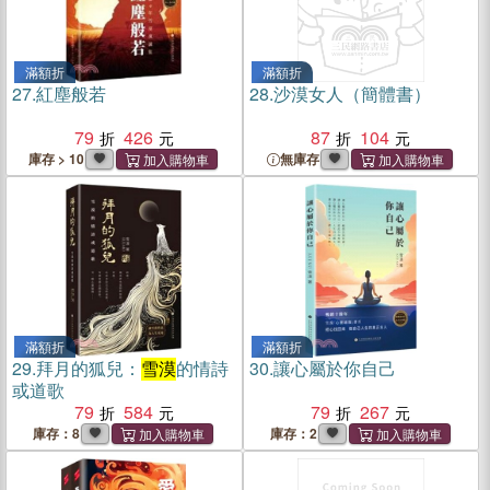
滿額折
滿額折
27.
紅塵般若
28.
沙漠女人（簡體書）
79
426
87
104
庫存 > 10
無庫存
滿額折
滿額折
29.
拜月的狐兒：
雪漠
的情詩
30.
讓心屬於你自己
或道歌
79
584
79
267
庫存：8
庫存：2