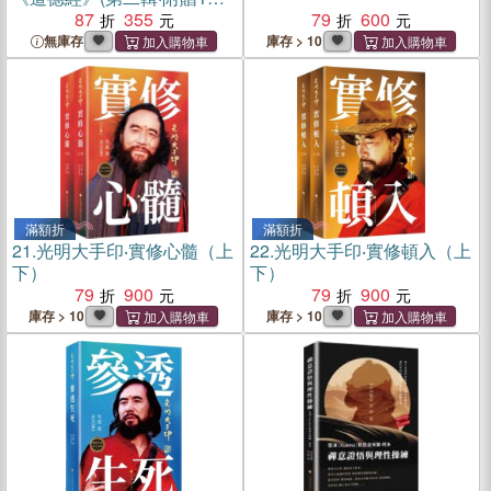
子) （簡體書）
87
355
79
600
無庫存
庫存 > 10
滿額折
滿額折
21.
光明大手印‧實修心髓（上
22.
光明大手印‧實修頓入（上
下）
下）
79
900
79
900
庫存 > 10
庫存 > 10