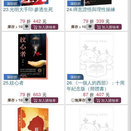
滿額折
滿額折
23.
光明大手印‧參透生死
24.
禪意證悟與理性操練
79
442
79
339
庫存 > 10
庫存 > 10
滿額折
滿額折
25.
紋心者
26.
《一個人的西部》：十周
年紀念版（簡體書）
79
663
87
407
庫存 > 10
無庫存