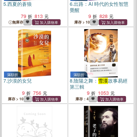
5.
西夏的蒼狼
6.
出路：AI 時代的女性智慧
覺醒
79
813
9
828
無庫存
庫存 > 10
滿額折
滿額折
7.
沙漠的女兒
8.
陰陽之舞：
雪漠
故事易經
第三輯
9
756
9
1053
庫存 > 10
庫存：4