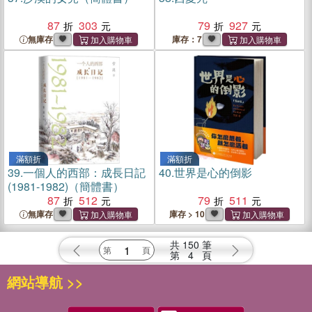
87
303
79
927
無庫存
庫存：7
滿額折
滿額折
39.
一個人的西部：成長日記
40.
世界是心的倒影
(1981-1982)（簡體書）
87
512
79
511
無庫存
庫存 > 10
共
150
筆
第
4
頁
網站導航 >>