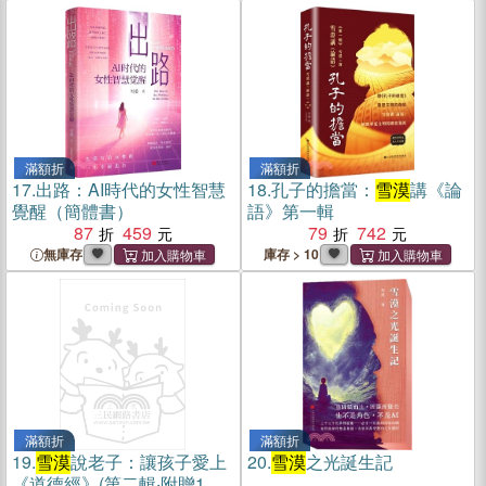
滿額折
滿額折
17.
出路：AI時代的女性智慧
18.
孔子的擔當：
雪漠
講《論
覺醒（簡體書）
語》第一輯
87
459
79
742
無庫存
庫存 > 10
滿額折
滿額折
19.
雪漠
說老子：讓孩子愛上
20.
雪漠
之光誕生記
《道德經》(第二輯‧附贈1冊