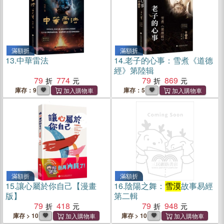
滿額折
滿額折
13.
中華雷法
14.
老子的心事：雪煮《道德
經》第陸辑
79
774
79
869
庫存：9
庫存：5
滿額折
滿額折
15.
讓心屬於你自己【漫畫
16.
陰陽之舞：
雪漠
故事易經
版】
第二輯
79
418
79
948
庫存 > 10
庫存 > 10