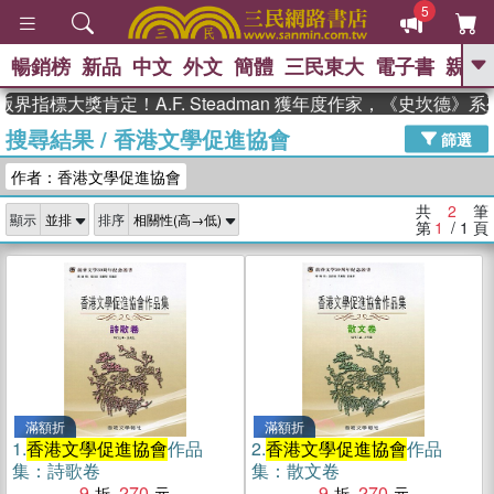
5
暢銷榜
新品
中文
外文
簡體
三民東大
電子書
親子
GO
界指標大獎肯定！A.F. Steadman 獲年度作家，《史坎德》
搜尋結果
/
香港文學促進協會
、
熱搜：
東野圭吾
高希均教授回憶錄
篩選
、
、
、
The Odyssey
父親節
如果歷
作者：香港文學促進協會
、
、
史是一群喵
暑期推薦
國際布克
、
、
獎 臺灣漫遊錄
方念華
台灣的李
共
2
筆
顯示
排序
、
、
登輝時代
數學女孩：黎曼猜想
第
1
/ 1
頁
偉大的迷走神經
滿額折
滿額折
1.
香港文學促進協會
作品
2.
香港文學促進協會
作品
集：詩歌卷
集：散文卷
9
270
9
270